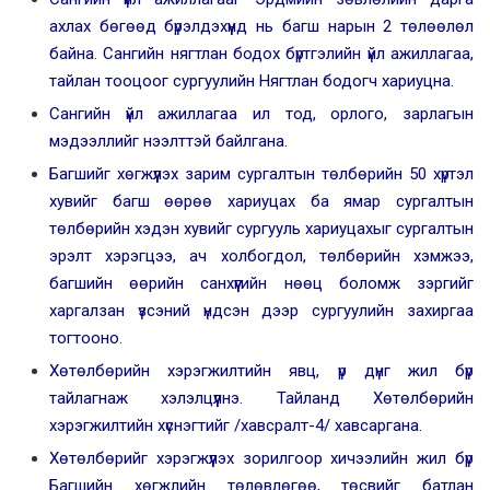
ахлах бөгөөд бүрэлдэхүүнд нь багш нарын 2 төлөөлөл
байна. Сангийн нягтлан бодох бүртгэлийн үйл ажиллагаа,
тайлан тооцоог сургуулийн Нягтлан бодогч хариуцна.
Сангийн үйл ажиллагаа ил тод, орлого, зарлагын
мэдээллийг нээлттэй байлгана.
Багшийг хөгжүүлэх зарим сургалтын төлбөрийн 50 хүртэл
хувийг багш өөрөө хариуцах ба ямар сургалтын
төлбөрийн хэдэн хувийг сургууль хариуцахыг сургалтын
эрэлт хэрэгцээ, ач холбогдол, төлбөрийн хэмжээ,
багшийн өөрийн санхүүгийн нөөц боломж зэргийг
харгалзан үзсэний үндсэн дээр сургуулийн захиргаа
тогтооно.
Хөтөлбөрийн хэрэгжилтийн явц, үр дүнг жил бүр
тайлагнаж хэлэлцүүлнэ. Тайланд Хөтөлбөрийн
хэрэгжилтийн хүснэгтийг /хавсралт-4/ хавсаргана.
Хөтөлбөрийг хэрэгжүүлэх зорилгоор хичээлийн жил бүр
Багшийн хөгжлийн төлөвлөгөө, төсвийг батлан