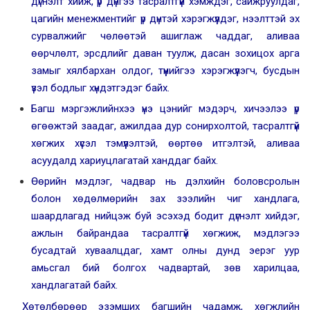
дүгнэлт хийж, үр дүнгээ тасралтгүй хэмждэг, сайжруулдаг,
цагийн менежментийг үр дүнтэй хэрэгжүүлдэг, нээлттэй эх
сурвалжийг чөлөөтэй ашиглаж чаддаг, аливаа
өөрчлөлт, эрсдлийг даван туулж, дасан зохицох арга
замыг хялбархан олдог, түүнийгээ хэрэгжүүлэгч, бусдын
үзэл бодлыг хүндэтгэдэг байх.
Багш мэргэжлийнхээ үнэ цэнийг мэдэрч, хичээлээ үр
өгөөжтэй заадаг, ажилдаа дур сонирхолтой, тасралтгүй
хөгжих хүсэл тэмүүлэлтэй, өөртөө итгэлтэй, аливаа
асуудалд хариуцлагатай ханддаг байх.
Өөрийн мэдлэг, чадвар нь дэлхийн боловсролын
болон хөдөлмөрийн зах зээлийн чиг хандлага,
шаардлагад нийцэж буй эсэхэд бодит дүгнэлт хийдэг,
ажлын байрандаа тасралтгүй хөгжиж, мэдлэгээ
бусадтай хуваалцдаг, хамт олны дунд эерэг уур
амьсгал бий болгох чадвартай, зөв харилцаа,
хандлагатай байх.
Хөтөлбөрөөр эзэмших багшийн чадамж, хөгжлийн