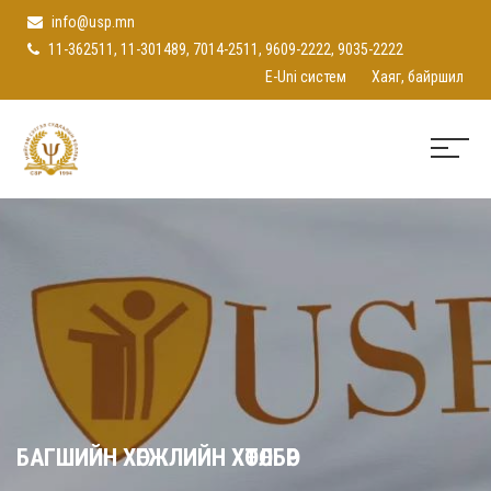
info@usp.mn
11-362511, 11-301489, 7014-2511, 9609-2222, 9035-2222
E-Uni систем
Хаяг, байршил
БАГШИЙН ХӨГЖЛИЙН ХӨТӨЛБӨР