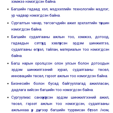
хэмжээ нэмэгдсэн байна.
Багшийн гадаад хэл, мэдээллийн технологийн мэдлэг,
ур чадвар нэмэгдсэн байна.
Сургалтын чанар, төгсөгчдийн ажил эрхлэлтийн түвшин
нэмэгдсэн байна.
Багшийн судалгааны ажлын тоо, хэмжээ, дотоод,
гадаадын сэтгүүлд хэвлүүлсэн эрдэм шинжилгээ,
судалгааны өгүүлэл, тайлан, материалын тоо нэмэгдсэн
байна.
Багш нарын оролцсон олон улсын болон дотоодын
эрдэм шинжилгээний хурал, судалгааны төсөл,
инновацийн төсөл, гэрээт ажлын тоо нэмэгдсэн байна.
Бизнесийн болон бусад байгууллагад ажилласан,
дадлага хийсэн багшийн тоо нэмэгдсэн байна.
Сургуулиас санхүүжүүлсэн эрдэм шинжилгээний ажил,
төсөл, гэрээт ажлын тоо нэмэгдсэн, судалгааны
ажлынхаа үр дүнгээр багшийн туурвисан бүтээл /ном,