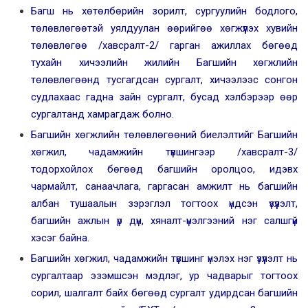
Багш нь хөтөлбөрийн зорилт, сургуулийн бодлого,
төлөвлөгөөтэй уялдуулан өөрийгөө хөгжүүлэх хувийн
төлөвлөгөө /хавсралт-2/ гарган ажиллах бөгөөд
тухайн хичээлийн жилийн Багшийн хөгжлийн
төлөвлөгөөнд тусгагдсан сургалт, хичээлээс сонгон
судлахаас гадна зайн сургалт, бусад хэлбэрээр өөр
сургалтанд хамрагдаж болно.
Багшийн хөгжлийн төлөвлөгөөний биелэлтийг Багшийн
хөгжил, чадамжийн түвшингээр /хавсралт-3/
тодорхойлох бөгөөд багшийн оролцоо, идэвх
чармайлт, санаачлага, гаргасан амжилт нь багшийн
албан тушаалын зэрэглэл тогтоох үндсэн үзүүлэлт,
багшийн ажлын үр дүн, хяналт-үнэлгээний нэг салшгүй
хэсэг байна.
Багшийн хөгжил, чадамжийн түвшинг үнэлэх нэг үзүүлэлт нь
сургалтаар эзэмшсэн мэдлэг, ур чадварыг тогтоох
сорил, шалгалт байх бөгөөд сургалт удирдсан багшийн