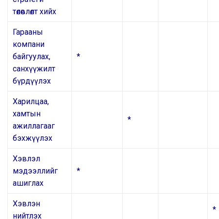
төлөвлөлт хийх
Гарааны
компани
байгуулах,
*
санхүүжилт
бүрдүүлэх
Харилцаа,
хамтын
*
ажиллагааг
бэхжүүлэх
Хэвлэл
мэдээллийг
*
ашиглах
Хэвлэн
*
нийтлэх