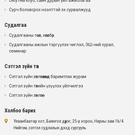
Оюутны клуб, сайн дурын үйл ажиллагаа
Сурч боловсрох нээлттэй эх сурвалжууд
Судалгаа
Судалгааны төсөл, хөтөлбөр
Судалгааны ажлын тэргүүлэх чиглэл, ЭШ-ний хурал,
семинар
Сэтгэл зүйн төв
Сэтгэл зүйн зөвлөгөө өгөхөд баримтлах журам
Сэтгэл зүйн төвийн үзүүлэх үйлчилгээ
Сэтгэл зүйн зөвлөгөө
Холбоо барих
Улаанбаатар хот, Баянгол дүүрэг, 25-р хороо, Нарны зам 16/4​.
Нийгэм, сэтгэл судлалын дээд сургууль