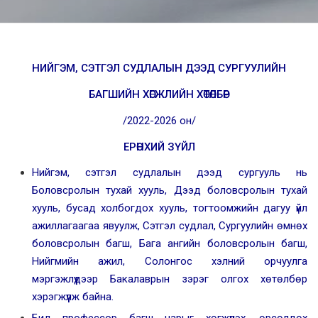
НИЙГЭМ, СЭТГЭЛ СУДЛАЛЫН ДЭЭД СУРГУУЛИЙН
БАГШИЙН ХӨГЖЛИЙН ХӨТӨЛБӨР
/2022-2026 он/
ЕРӨНХИЙ ЗҮЙЛ
Нийгэм, сэтгэл судлалын дээд сургууль нь
Боловсролын тухай хууль, Дээд боловсролын тухай
хууль, бусад холбогдох хууль, тогтоомжийн дагуу үйл
ажиллагаагаа явуулж, Сэтгэл судлал, Сургуулийн өмнөх
боловсролын багш, Бага ангийн боловсролын багш,
Нийгмийн ажил, Солонгос хэлний орчуулга
мэргэжлүүдээр Бакалаврын зэрэг олгох хөтөлбөр
хэрэгжүүлж байна.