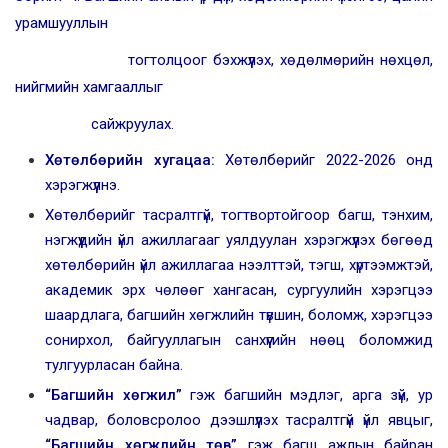
урамшууллын
тогтолцоог бэхжүүлэх, хөдөлмөрийн нөхцөл,
нийгмийн хамгааллыг
сайжруулах.
Хөтөлбөрийн
хугацаа:
Хөтөлбөрийг 2022-2026 онд
хэрэгжүүлнэ.
Хөтөлбөрийг тасралтгүй, тогтвортойгоор багш, тэнхим,
нэгжүүдийн үйл ажиллагааг уялдуулан хэрэгжүүлэх бөгөөд
хөтөлбөрийн үйл ажиллагаа нээлттэй, тэгш, хүртээмжтэй,
академик эрх чөлөөг хангасан, сургуулийн хэрэгцээ
шаардлага, багшийн хөгжлийн түвшин, боломж, хэрэгцээ
сонирхол, байгууллагын санхүүгийн нөөц боломжид
тулгуурласан байна.
“
Багшийн хөгжил”
гэж багшийн мэдлэг, арга зүй, ур
чадвар, боловсролоо дээшлүүлэх тасралтгүй үйл явцыг,
“
Багшийн хөгжлийн төв”
гэж багш ажлын байран