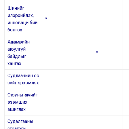
Шинийг
илэрхийлэх,
*
инноваци бий
болгох
Хөдөлмөрийн
аюулгүй
*
байдлыг
хангах
Судлаачийн ёс
зүйг эрхэмлэх
Оюуны өмчийг
эзэмших
ашиглах
Судалгааны
стратеги