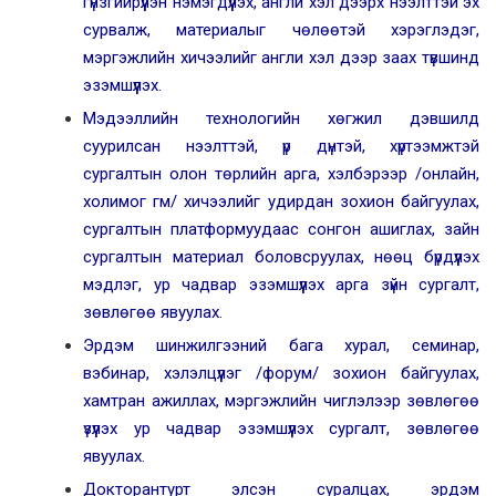
гүнзгийрүүлэн нэмэгдүүлэх, англи хэл дээрх нээлттэй эх
сурвалж, материалыг чөлөөтэй хэрэглэдэг,
мэргэжлийн хичээлийг англи хэл дээр заах түвшинд
эзэмшүүлэх.
Мэдээллийн технологийн хөгжил дэвшилд
суурилсан нээлттэй, үр дүнтэй, хүртээмжтэй
сургалтын олон төрлийн арга, хэлбэрээр /онлайн,
холимог гм/ хичээлийг удирдан зохион байгуулах,
сургалтын платформуудаас сонгон ашиглах, зайн
сургалтын материал боловсруулах, нөөц бүрдүүлэх
мэдлэг, ур чадвар эзэмшүүлэх арга зүйн сургалт,
зөвлөгөө явуулах.
Эрдэм шинжилгээний бага хурал, семинар,
вэбинар, хэлэлцүүлэг /форум/ зохион байгуулах,
хамтран ажиллах, мэргэжлийн чиглэлээр зөвлөгөө
үзүүлэх ур чадвар эзэмшүүлэх сургалт, зөвлөгөө
явуулах.
Докторантурт элсэн суралцах, эрдэм