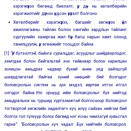
хэрэгжүүлэх бөгөөд биелэлт, үр дүн нь хөтөлбөрийн
хэрэгжилтийг дүгнэх үндсэн үзүүлэлт болгоно.
Хөтөлбөрийг хэрэгжүүлэх, багшийг хөгжүүлэх үйл
ажиллагааны тайлан болон сангийн зардлын тайланг
сургуулийн захиргаа жил бүр багш нарын хамт олонд
танилцуулж, үр өгөөжийг тооцдог байна.
[1]
“Үр бүтээлтэй, байнга суралцдаг, асуудлыг шийдвэрлэдэг,
хамтдаа болон байгальтай энх тайвнаар болон харилцан
зохицон амьдрах чадвар бүхий өнөө үед зайлшгүй
шаардлагатай байгаа хүний нөөцийг бий болгодог
боловсролын систем нь эрх мэдэл, өөртөө итгэх итгэл
олгодог байна.Улс орнууд ийм боловсролыг бүх нийтэд
амьдралынх нь туршид хүртээмжтэй болгосноор боловсрол
тогтвортой хөгжлийн хөдөлгөгч хүч, илүү сайхан нийгэм бий
болгох гол түлхүүр болох бөгөөд нэг ёсны чимээгүй хувьсгал
гарна”. “Боловсролын хүч чадал: Бүх нийтийн боловсрол,