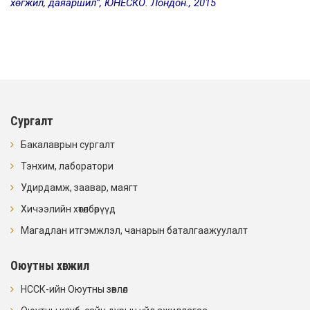
хөгжил, даяаршил”, ЮНЕСКО. Лондон., 2015
Сургалт
Бакалаврын сургалт
Тэнхим, лаборатори
Удирдамж, заавар, маягт
Хичээлийн хөтөлбөрүүд
Магадлан итгэмжлэл, чанарын баталгаажуулалт
Оюутны хөгжил
НССК-ийн Оюутны зөвлөл