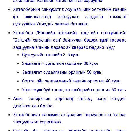
ажиллагааг Багшийн хөгжлийн төв хариуцна.
Хөтөлбөрийн санхүүжилт буюу Багшийн хөгжлийн төвийн
үйл ажиллагаанд зарцуулах зардлын хэмжээг
сургуулийн Удирдах зөвлөл батална.
Хөтөлбөр /Багшийн хөгжлийн төв/-ийн санхүүжилтийг
“Багшийн хөгжлийн сан” байгуулан бүрдүүлж, түүний төсвөөс
зарцуулна. Сан нь дараах эх үүсвэрээс бүрдэнэ. Үүнд:
Сургуулийн төсвийн 3-5 хувь
Захиалгат сургалтын орлогын 30 хувь
Захиалгат судалгааны орлогын 50 хувь
Сэтгэл зүйн зөвлөгөөний төвийн орлогын 40 хувь
Хэрэгжүүлж буй төсөл, хөтөлбөрийн орлогын 50 хувь
Ашиг сонирхлын зөрчилгүй этгээд санд хандив,
дэмжлэг өгч болно.
Хөтөлбөрийн санхүүгийн эх үүсвэрийг зориулалтын бусаар
зарцуулахыг хориглоно.
Сангийн үйл ажиллагааг Эрдмийн зөвлөлийн дарга