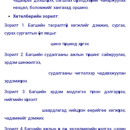
чадварыг дээшлүүлэх, багшлах бүрэлдэхүүнийг чанаржуулах
нөхцөл, боломжийг хангахад оршино.
Хөтөлбөрийн зорилт
:
Зорилт 1. Багшийн тасралтгүй хөгжлийг дэмжих, сургах,
сурах сургалтын үйл явцыг
шинэ түвшинд хүргэх.
Зорилт 2. Багшийн судалгааны ажлын түвшинг сайжруулах,
эрдэм шинжилгээ,
судалгааны чиглэлээр чадавхжуулан
эрдэмжүүлэх.
Зорилт 3. Багшийн эрдэм мэдлэгээ түгээн дэлгэрүүлэх,
нийгмийн хүлээлт
шаардлагад нийцүүлэн өөрийгөө хөгжүүлэх,
чадамжийг дэмжих.
Зорилт 4. Багшийн ажлын үр дүн, хөдөлмөрийн үнэлгээ, цалин