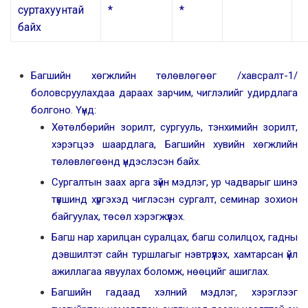
суртахуунтай
*
*
байх
Багшийн хөгжлийн төлөвлөгөөг /хавсралт-1/
боловсруулахдаа дараах зарчим, чиглэлийг удирдлага
болгоно. Үүнд:
Хөтөлбөрийн зорилт, сургууль, тэнхимийн зорилт,
хэрэгцээ шаардлага, Багшийн хувийн хөгжлийн
төлөвлөгөөнд үндэслэсэн байх.
Сургалтын заах арга зүйн мэдлэг, ур чадварыг шинэ
түвшинд хүргэхэд чиглэсэн сургалт, семинар зохион
байгуулах, төсөл хэрэгжүүлэх.
Багш нар харилцан суралцах, багш солилцох, гадны
дэвшилтэт сайн туршлагыг нэвтрүүлэх, хамтарсан үйл
ажиллагаа явуулах боломж, нөөцийг ашиглах.
Багшийн гадаад хэлний мэдлэг, хэрэглээг