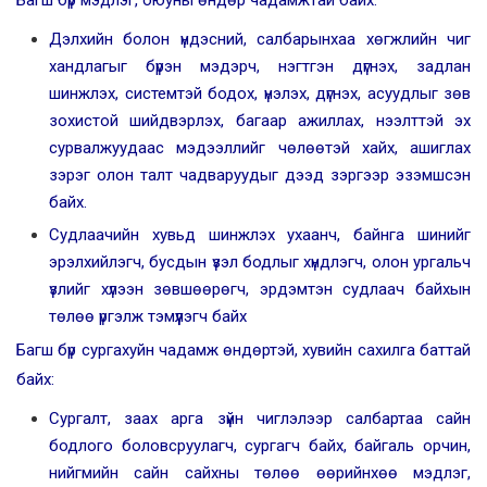
Багш бүр мэдлэг, оюуны өндөр чадамжтай байх:
Дэлхийн болон үндэсний, салбарынхаа хөгжлийн чиг
хандлагыг бүрэн мэдэрч, нэгтгэн дүгнэх, задлан
шинжлэх, системтэй бодох, үнэлэх, дүгнэх, асуудлыг зөв
зохистой шийдвэрлэх, багаар ажиллах, нээлттэй эх
сурвалжуудаас мэдээллийг чөлөөтэй хайх, ашиглах
зэрэг олон талт чадваруудыг дээд зэргээр эзэмшсэн
байх.
Судлаачийн хувьд шинжлэх ухаанч, байнга шинийг
эрэлхийлэгч, бусдын үзэл бодлыг хүндлэгч, олон ургальч
үзлийг хүлээн зөвшөөрөгч, эрдэмтэн судлаач байхын
төлөө үргэлж тэмүүлэгч байх
Багш бүр сургахуйн чадамж өндөртэй, хувийн сахилга баттай
байх:
Сургалт, заах арга зүйн чиглэлээр салбартаа сайн
бодлого боловсруулагч, сургагч байх, байгаль орчин,
нийгмийн сайн сайхны төлөө өөрийнхөө мэдлэг,