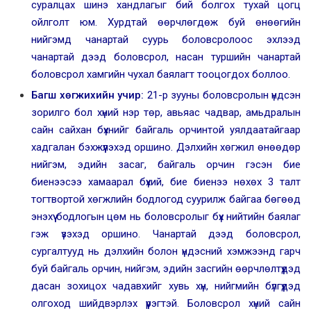
суралцах шинэ хандлагыг бий болгох тухай цогц
ойлголт юм. Хурдтай өөрчлөгдөж буй өнөөгийн
нийгэмд чанартай суурь боловсролоос эхлээд
чанартай дээд боловсрол, насан туршийн чанартай
боловсрол хамгийн чухал баялагт тооцогдох боллоо.
Багш хөгжихийн учир:
21-р зууны боловсролын үндсэн
зорилго бол хүний нэр төр, авьяас чадвар, амьдралын
сайн сайхан бүхнийг байгаль орчинтой уялдаатайгаар
хадгалан бэхжүүлэхэд оршино. Дэлхийн хөгжил өнөөдөр
нийгэм, эдийн засаг, байгаль орчин гэсэн бие
биенээсээ хамаарал бүхий, бие биенээ нөхөх 3 талт
тогтвортой хөгжлийн бодлогод суурилж байгаа бөгөөд
энэхүү бодлогын цөм нь боловсролыг бүх нийтийн баялаг
гэж үзэхэд оршино. Чанартай дээд боловсрол,
сургалтууд нь дэлхийн болон үндэсний хэмжээнд гарч
буй байгаль орчин, нийгэм, эдийн засгийн өөрчлөлтүүдэд
дасан зохицох чадавхийг хувь хүн, нийгмийн бүлгүүдэд
олгоход шийдвэрлэх үүрэгтэй. Боловсрол хүний сайн