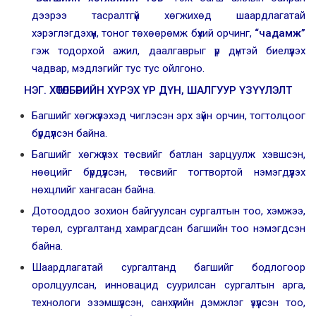
дээрээ тасралтгүй хөгжихөд шаардлагатай
хэрэглэгдэхүүн, тоног төхөөрөмж бүхий орчинг,
“
ч
адамж
”
гэж тодорхой ажил, даалгаврыг үр дүнтэй биелүүлэх
чадвар, мэдлэгийг тус тус ойлгоно.
НЭГ. ХӨТӨЛБӨРИЙН
ХҮРЭХ ҮР ДҮН, ШАЛГУУР ҮЗҮҮЛЭЛТ
Багшийг хөгжүүлэхэд чиглэсэн эрх зүйн орчин, тогтолцоог
бүрдүүлсэн байна.
Багшийг хөгжүүлэх төсвийг батлан зарцуулж хэвшсэн,
нөөцийг бүрдүүлсэн, төсвийг тогтвортой нэмэгдүүлэх
нөхцлийг хангасан байна.
Дотооддоо зохион байгуулсан сургалтын тоо, хэмжээ,
төрөл, сургалтанд хамрагдсан багшийн тоо нэмэгдсэн
байна.
Шаардлагатай сургалтанд багшийг бодлогоор
оролцуулсан, инновацид суурилсан сургалтын арга,
технологи эзэмшүүлсэн, санхүүгийн дэмжлэг үзүүлсэн тоо,