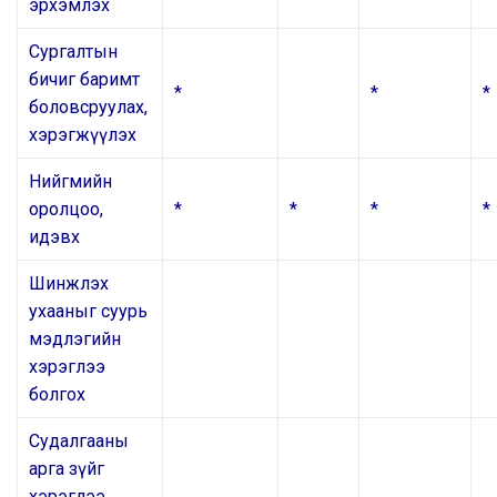
эрхэмлэх
Сургалтын
бичиг баримт
*
*
*
боловсруулах,
хэрэгжүүлэх
Нийгмийн
оролцоо,
*
*
*
*
идэвх
Шинжлэх
ухааныг суурь
мэдлэгийн
хэрэглээ
болгох
Судалгааны
арга зүйг
хэрэглээ