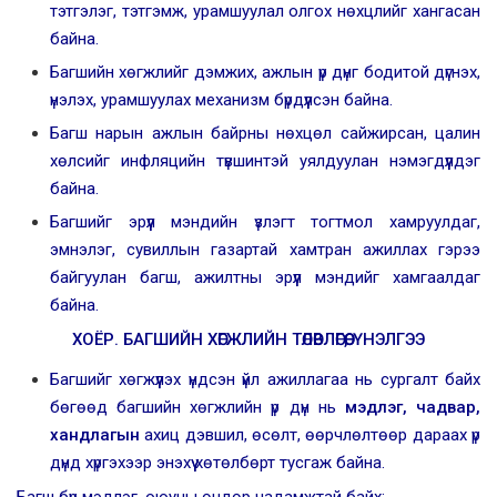
тэтгэлэг, тэтгэмж, урамшуулал олгох нөхцлийг хангасан
байна.
Багшийн хөгжлийг дэмжих, ажлын үр дүнг бодитой дүгнэх,
үнэлэх, урамшуулах механизм бүрдүүлсэн байна.
Багш нарын ажлын байрны нөхцөл сайжирсан, цалин
хөлсийг инфляцийн түвшинтэй уялдуулан нэмэгдүүлдэг
байна.
Багшийг эрүүл мэндийн үзлэгт тогтмол хамруулдаг,
эмнэлэг, сувиллын газартай хамтран ажиллах гэрээ
байгуулан багш, ажилтны эрүүл мэндийг хамгаалдаг
байна.
ХОЁР. БАГШИЙН ХӨГЖЛИЙН ТӨЛӨВЛӨГӨӨ, ҮНЭЛГЭЭ
Багшийг хөгжүүлэх үндсэн үйл ажиллагаа нь сургалт байх
бөгөөд багшийн хөгжлийн үр дүн нь
мэдлэг, чадвар,
хандлагын
ахиц дэвшил, өсөлт, өөрчлөлтөөр дараах үр
дүнд хүргэхээр энэхүү хөтөлбөрт тусгаж байна.