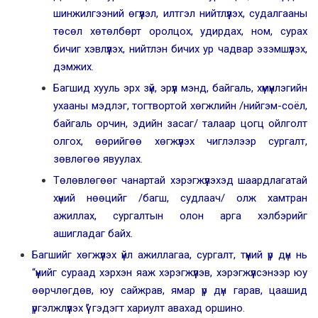
шинжилгээний өгүүлэл, илтгэл нийтлүүлэх, судалгааны
төсөл хөтөлбөрт оролцох, удирдах, ном, сурах
бичиг хэвлүүлэх, нийтлэн бичих ур чадвар эзэмшүүлэх,
дэмжих.
Багшид хууль эрх зүй, эрүүл мэнд, байгаль, хүмүүнлэгийн
ухааны мэдлэг, тогтвортой хөгжлийн /нийгэм-соёл,
байгаль орчин, эдийн засаг/ талаар цогц ойлголт
олгох, өөрийгөө хөгжүүлэх чиглэлээр сургалт,
зөвлөгөө явуулах.
Төлөвлөгөөг чанартай хэрэгжүүлэхэд шаардлагатай
хүний нөөцийг /багш, судлаач/ олж хамтран
ажиллах, сургалтын олон арга хэлбэрийг
ашигладаг байх.
Багшийг хөгжүүлэх үйл ажиллагаа, сургалт, түүний үр дүн нь
“үүнийг сураад хэрхэн яаж хэрэгжүүлэв, хэрэгжүүлсэнээр юу
өөрчлөгдөв, юу сайжрав, ямар үр дүн гарав, цаашид
үргэлжлүүлэх үү” гэдэгт хариулт авахад оршино.