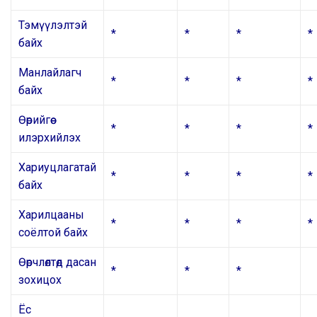
Тэмүүлэлтэй
*
*
*
*
байх
Манлайлагч
*
*
*
*
байх
Өөрийгөө
*
*
*
*
илэрхийлэх
Хариуцлагатай
*
*
*
*
байх
Харилцааны
*
*
*
*
соёлтой байх
Өөрчлөлтөд дасан
*
*
*
зохицох
Ёс