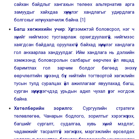
сайхан байдлыг хангахын төлөөх альтернатив арга
замуудыг хайхдаа хүмүүнлэг хандлагыг удирдлага
болгохыг илүү чухалчилж байна.
[1]
Багш хөгжихийн учир
: Хүртээмжтэй боловсрол, нэг ч
хүнийг нийгмээс тусгаарлаж орхигдуулахгүй, нийгмээс
хаягдсан байдалд оруулахгүй байхад хүмүүнлэг хандлага
гол анхаарлаа хандуулдаг. Ийм хандлага нь дэлхийн
хэмжээнд боловсролын салбарыг өөрчлөх үйл явцад
баримтлах гол зарчим болдог бөгөөд энэхүү
өөрчлөлтийн хүрээнд бүх нийтийн тогтвортой хөгжлийн
тусын тулд суралцах үйл ажиллагааг явуулахад багш,
сурган хүмүүжүүлэгчдэд урьдын адил чухал үүрэг ногдож
байна.
Хөтөлбөрийн зорилго
:
Сургуулийн стратеги
төлөвлөгөө, Чанарын бодлого, зорилтыг хэрэгжүүлэх,
багшийг сургалт, судалгаа, хувь хүний мэдлэг,
чадамжийг тасралтгүй хөгжүүлэх, мэргэжлийн өрсөлдөх