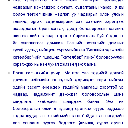
Бид профессор багш нарыг хөгжүүлэх, өрсөлдөх
чадварыг нэмэгдүүлэх, сургалт, судалгааны чанар, үр дүн
болон төгсөгчдийн мэдлэг, ур чадварыг олон улсын
түвшинд хүргэх, хөдөлмөрийн зах зээлийн хэрэгцээ,
шаардлагыг бүрэн хангах, дээд боловсролын хөгжил,
шинэчлэлийн талаар төрөөс баримтлаж буй бодлого,
үйл ажиллагааг дэмжиж Багшийн хөгжлийг дэмжих
тухай хуульд нийцүүлэн сургуулийнхаа “Багшийн хөгжлийн
хөтөлбөр”-ийг /цаашид “хөтөлбөр” гэнэ/ боловсруулан
хэрэгжүүлэх нь нэн чухал хэмээн үзэж байна.
Багш хөгжихийн учир:
Монгол улс төдийгүй дэлхий
дахинд нийгмийн гүн гүнзгий өөрчлөлт гарч нийгэм,
эдийн засагт өнөөдөр төдийгүй маргааш хэрэгтэй ур
чадвар, чадамжийг дэмждэг боловсролын шинэ
хандлага, хэлбэрийг шаардаж байна. Энэ нь
боловсролын бүхий л түвшинд ерөнхий суурь эрдмээс
гадна шударга ёс, нийгмийн тэгш байдал, эв нэгдлийн
үзэл санаанд сургах бодлого үйлчилж, сурах орчин,