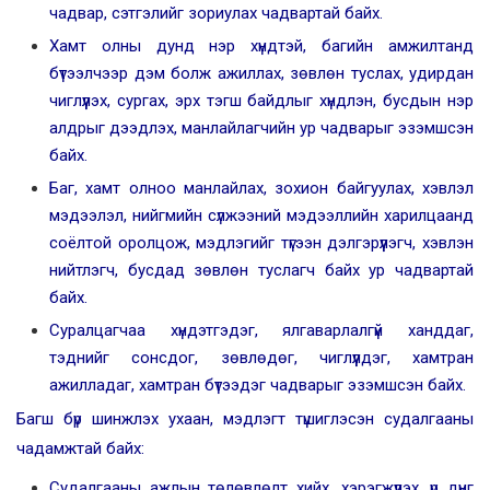
чадвар, сэтгэлийг зориулах чадвартай байх.
Хамт олны дунд нэр хүндтэй, багийн амжилтанд
бүтээлчээр дэм болж ажиллах, зөвлөн туслах, удирдан
чиглүүлэх, сургах, эрх тэгш байдлыг хүндлэн, бусдын нэр
алдрыг дээдлэх, манлайлагчийн ур чадварыг эзэмшсэн
байх.
Баг, хамт олноо манлайлах, зохион байгуулах, хэвлэл
мэдээлэл, нийгмийн сүлжээний мэдээллийн харилцаанд
соёлтой оролцож, мэдлэгийг түгээн дэлгэрүүлэгч, хэвлэн
нийтлэгч, бусдад зөвлөн туслагч байх ур чадвартай
байх.
Суралцагчаа хүндэтгэдэг, ялгаварлалгүй ханддаг,
тэднийг сонсдог, зөвлөдөг, чиглүүлдэг, хамтран
ажилладаг, хамтран бүтээдэг чадварыг эзэмшсэн байх.
Багш бүр шинжлэх ухаан, мэдлэгт түшиглэсэн судалгааны
чадамжтай байх:
Судалгааны ажлын төлөвлөлт хийх, хэрэгжүүлэх, үр дүнг