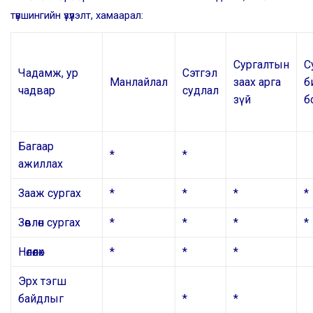
түвшингийн үзүүлэлт, хамаарал:
Сургалтын
С
Чадамж, ур
Сэтгэл
Манлайлал
заах арга
б
чадвар
судлал
зүй
б
Багаар
*
*
ажиллах
Зааж сургах
*
*
*
*
Зөвлөн сургах
*
*
*
*
Нөлөөлөх
*
*
*
Эрх тэгш
байдлыг
*
*