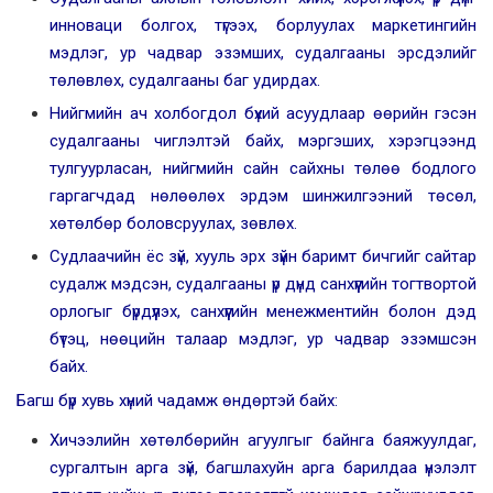
инноваци болгох, түгээх, борлуулах маркетингийн
мэдлэг, ур чадвар эзэмших, судалгааны эрсдэлийг
төлөвлөх, судалгааны баг удирдах.
Нийгмийн ач холбогдол бүхий асуудлаар өөрийн гэсэн
судалгааны чиглэлтэй байх, мэргэших, хэрэгцээнд
тулгуурласан, нийгмийн сайн сайхны төлөө бодлого
гаргагчдад нөлөөлөх эрдэм шинжилгээний төсөл,
хөтөлбөр боловсруулах, зөвлөх.
Судлаачийн ёс зүй, хууль эрх зүйн баримт бичгийг сайтар
судалж мэдсэн, судалгааны үр дүнд санхүүгийн тогтвортой
орлогыг бүрдүүлэх, санхүүгийн менежментийн болон дэд
бүтэц, нөөцийн талаар мэдлэг, ур чадвар эзэмшсэн
байх.
Багш бүр хувь хүний чадамж өндөртэй байх:
Хичээлийн хөтөлбөрийн агуулгыг байнга баяжуулдаг,
сургалтын арга зүй, багшлахуйн арга барилдаа үнэлэлт