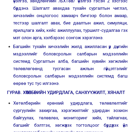
үнэлгээ, хөндлөнгийн /БХТөв/ үнэлгээ гэсэн 2 хэсгээс
бүрдэнэ. Шалгалт авахдаа тухайн сургалтын чиглэл,
хичээлийн онцлогоос хамаарч бичгээр болон амаар,
тестээр шалгалт авах, бие даалтын ажил, симуляци,
ярилцлага хийх, кейс ажиллуулах, туршилт-судалгаа гэх
мэт олон арга, хэлбэрээс сонгож хэрэглэнэ.
Багшийн тухайн хичээлийн жилд ажилласан үр дүнгийн
мэдээллийг боловсролын салбарын мэдээллийн
системд Сургалтын алба, багшийн хувийн хөгжлийн
төлөвлөгөөнд тусгасан ажлын гүйцэтгэлийг
боловсролын салбарын мэдээллийн системд багш
өөрөө тус тус илгээнэ.
ГУРАВ. ХӨТӨЛБӨРИЙН УДИРДЛАГА, САНХҮҮЖИЛТ
, ХЯНАЛТ
Хөтөлбөрийн ерөнхий удирдлага, төлөвлөлтийг
сургуулийн захиргаа, хэрэгжилтийг удирдан зохион
байгуулах, төлөвлөх, мониторинг хийх, тайлагнах,
багшийг бэлтгэх, хөгжүүлэх тогтолцоог бүрдүүлэх үйл