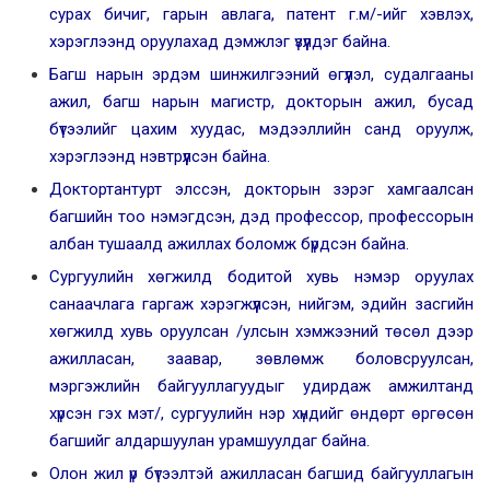
сурах бичиг, гарын авлага, патент г.м/-ийг хэвлэх,
хэрэглээнд оруулахад дэмжлэг үзүүлдэг байна.
Багш нарын эрдэм шинжилгээний өгүүлэл, судалгааны
ажил, багш нарын магистр, докторын ажил, бусад
бүтээлийг цахим хуудас, мэдээллийн санд оруулж,
хэрэглээнд нэвтрүүлсэн байна.
Доктортантурт элссэн, докторын зэрэг хамгаалсан
багшийн тоо нэмэгдсэн, дэд профессор, профессорын
албан тушаалд ажиллах боломж бүрдсэн байна.
Сургуулийн хөгжилд бодитой хувь нэмэр оруулах
санаачлага гаргаж хэрэгжүүлсэн, нийгэм, эдийн засгийн
хөгжилд хувь оруулсан /улсын хэмжээний төсөл дээр
ажилласан, заавар, зөвлөмж боловсруулсан,
мэргэжлийн байгууллагуудыг удирдаж амжилтанд
хүрсэн гэх мэт/, сургуулийн нэр хүндийг өндөрт өргөсөн
багшийг алдаршуулан урамшуулдаг байна.
Олон жил үр бүтээлтэй ажилласан багшид байгууллагын