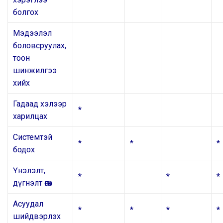
болгох
Мэдээлэл
боловсруулах,
тоон
шинжилгээ
хийх
Гадаад хэлээр
*
харилцах
Системтэй
*
*
*
бодох
Үнэлэлт,
*
*
*
дүгнэлт өгөх
Асуудал
*
*
*
*
шийдвэрлэх