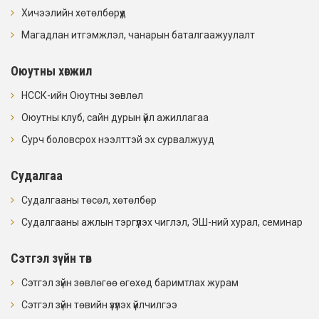
Хичээлийн хөтөлбөрүүд
Магадлан итгэмжлэл, чанарын баталгаажуулалт
Оюутны хөгжил
НССК-ийн Оюутны зөвлөл
Оюутны клуб, сайн дурын үйл ажиллагаа
Сурч боловсрох нээлттэй эх сурвалжууд
Судалгаа
Судалгааны төсөл, хөтөлбөр
Судалгааны ажлын тэргүүлэх чиглэл, ЭШ-ний хурал, семинар
Сэтгэл зүйн төв
Сэтгэл зүйн зөвлөгөө өгөхөд баримтлах журам
Сэтгэл зүйн төвийн үзүүлэх үйлчилгээ