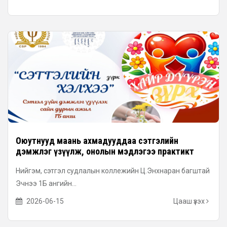
Оюутнууд маань ахмадууддаа сэтгэлийн
дэмжлэг үзүүлж, онолын мэдлэгээ практикт
хэрэгжүүллээ
Нийгэм, сэтгэл судлалын коллежийн Ц.Энхнаран багштай
Эчнээ 1Б ангийн...
2026-06-15
Цааш үзэх