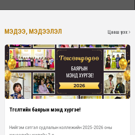
МЭДЭЭ, МЭДЭЭЛЭЛ
Цааш үзэх
Төгсөлтийн баярын мэнд хүргэе!
Нийгэм сэтгэл судлалын коллежийн 2025-2026 оны