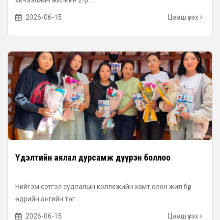
хичээлийн жилийн 2-р ...
2026-06-15
Цааш үзэх
Үдэлтийн аялал дурсамж дүүрэн боллоо
Нийгэм сэтгэл судлалын коллежийн хамт олон жил бүр
өдрийн ангийн төг...
2026-06-15
Цааш үзэх