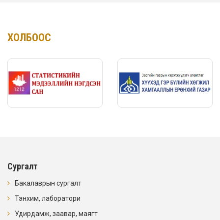
ХОЛБООС
Сургалт
Бакалаврын сургалт
Тэнхим, лаборатори
Удирдамж, заавар, маягт