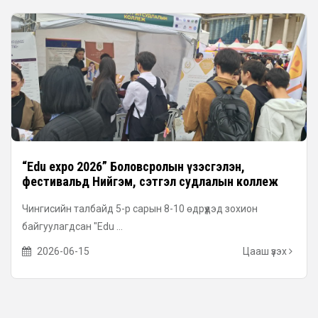
“Edu expo 2026” Боловсролын үзэсгэлэн,
фестивальд Нийгэм, сэтгэл судлалын коллеж
оролцлоо
Чингисийн талбайд 5-р сарын 8-10 өдрүүдэд зохион
байгуулагдсан "Edu ...
2026-06-15
Цааш үзэх