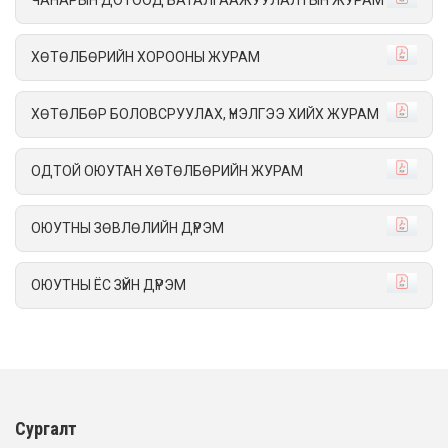
ЧАНАРЫН ДОТООД БАТАЛГААЖУУЛАЛТЫН ЖУРАМ
ХӨТӨЛБӨРИЙН ХОРООНЫ ЖУРАМ
ХӨТӨЛБӨР БОЛОВСРУУЛАХ, ҮНЭЛГЭЭ ХИЙХ ЖУРАМ
ОДТОЙ ОЮУТАН ХӨТӨЛБӨРИЙН ЖУРАМ
ОЮУТНЫ ЗӨВЛӨЛИЙН ДҮРЭМ
ОЮУТНЫ ЁС ЗҮЙН ДҮРЭМ
Сургалт