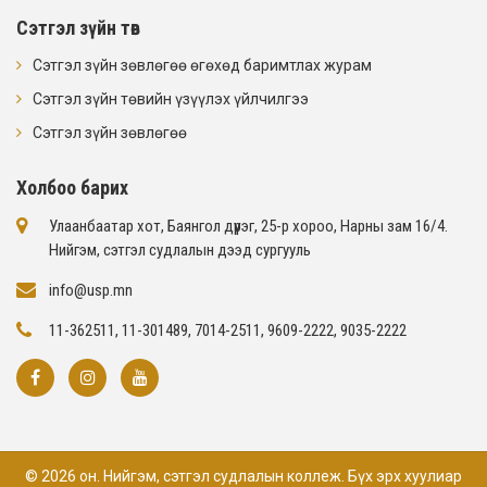
Сэтгэл зүйн төв
Сэтгэл зүйн зөвлөгөө өгөхөд баримтлах журам
Сэтгэл зүйн төвийн үзүүлэх үйлчилгээ
Сэтгэл зүйн зөвлөгөө
Холбоо барих
Улаанбаатар хот, Баянгол дүүрэг, 25-р хороо, Нарны зам 16/4​.
Нийгэм, сэтгэл судлалын дээд сургууль
info@usp.mn
11-362511, 11-301489, 7014-2511, 9609-2222, 9035-2222
© 2026 он. Нийгэм, сэтгэл судлалын коллеж. Бүх эрх хуулиар