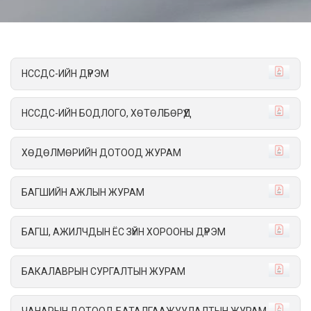
НССДС-ИЙН ДҮРЭМ
НССДС-ИЙН БОДЛОГО, ХӨТӨЛБӨРҮҮД
ХӨДӨЛМӨРИЙН ДОТООД ЖУРАМ
БАГШИЙН АЖЛЫН ЖУРАМ
БАГШ, АЖИЛЧДЫН ЁС ЗҮЙН ХОРООНЫ ДҮРЭМ
БАКАЛАВРЫН СУРГАЛТЫН ЖУРАМ