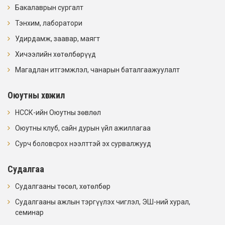
Бакалаврын сургалт
Тэнхим, лаборатори
Удирдамж, заавар, маягт
Хичээлийн хөтөлбөрүүд
Магадлан итгэмжлэл, чанарын баталгаажуулалт
Оюутны хөгжил
НССК-ийн Оюутны зөвлөл
Оюутны клуб, сайн дурын үйл ажиллагаа
Сурч боловсрох нээлттэй эх сурвалжууд
Судалгаа
Судалгааны төсөл, хөтөлбөр
Судалгааны ажлын тэргүүлэх чиглэл, ЭШ-ний хурал,
семинар