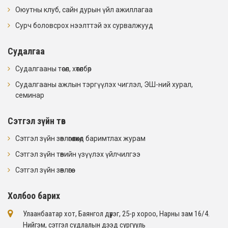
Оюутны клуб, сайн дурын үйл ажиллагаа
Сурч боловсрох нээлттэй эх сурвалжууд
Судалгаа
Судалгааны төсөл, хөтөлбөр
Судалгааны ажлын тэргүүлэх чиглэл, ЭШ-ний хурал,
семинар
Сэтгэл зүйн төв
Сэтгэл зүйн зөвлөгөө өгөхөд баримтлах журам
Сэтгэл зүйн төвийн үзүүлэх үйлчилгээ
Сэтгэл зүйн зөвлөгөө
Холбоо барих
Улаанбаатар хот, Баянгол дүүрэг, 25-р хороо, Нарны зам 16/4​.
Нийгэм, сэтгэл судлалын дээд сургууль