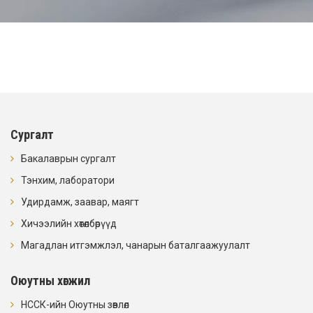
Сургалт
Бакалаврын сургалт
Тэнхим, лаборатори
Удирдамж, заавар, маягт
Хичээлийн хөтөлбөрүүд
Магадлан итгэмжлэл, чанарын баталгаажуулалт
Оюутны хөгжил
НССК-ийн Оюутны зөвлөл