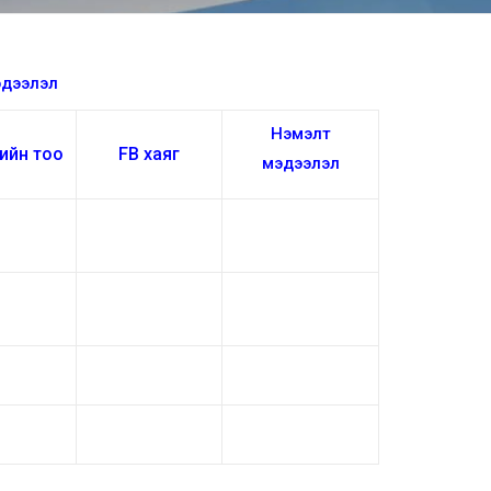
эдээлэл
Нэмэлт
дийн тоо
FB
хаяг
мэдээлэл