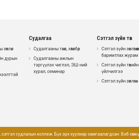
Судалгаа
Сэтгэл зүйн төв
 зөвлөл
Судалгааны төсөл, хөтөлбөр
Сэтгэл зүйн зөвлөгөө өгө
баримтлах журам
йн дурын
Судалгааны ажлын
тэргүүлэх чиглэл, ЭШ-ний
Сэтгэл зүйн төвийн
хурал, семинар
үйлчилгээ
нээлттэй
Сэтгэл зүйн зөвлөгөө
, сэтгэл судлалын коллеж. Бүх эрх хуулиар хамгаалагдсан. Вэб хөгж