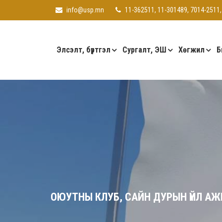
info@usp.mn
11-362511, 11-301489, 7014-2511,
Элсэлт, бүртгэл
Сургалт, ЭШ
Хөгжил
Б
ОЮУТНЫ КЛУБ, САЙН ДУРЫН ҮЙЛ А