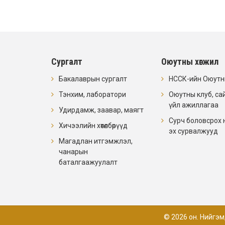
Сургалт
Оюутны хөгжил
Бакалаврын сургалт
НССК-ийн Оюутны
Тэнхим, лаборатори
Оюутны клуб, са
үйл ажиллагаа
Удирдамж, заавар, маягт
Сурч боловсрох 
Хичээлийн хөтөлбөрүүд
эх сурвалжууд
Магадлан итгэмжлэл,
чанарын
баталгаажуулалт
© 2026 он. Нийгэм