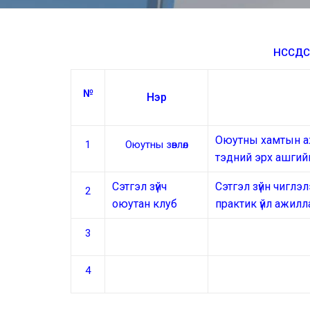
НССДС-
№
Нэр
Оюутны хамтын аж
1
Оюутны зөвлөл
тэдний эрх ашгий
Сэтгэл зүйч
Сэтгэл зүйн чиглэл
2
оюутан клуб
практик үйл ажилл
3
4