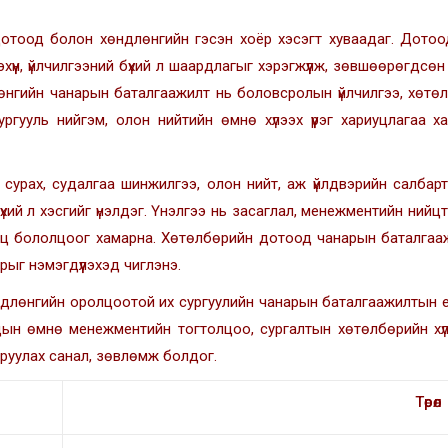
отоод болон хөндлөнгийн гэсэн хоёр хэсэгт хуваадаг. Дотоо
хүүн, үйлчилгээний бүхий л шаардлагыг хэрэгжүүлж, зөвшөөрөгдсө
гийн чанарын баталгаажилт нь боловсролын үйлчилгээ, хөтөлб
ргууль нийгэм, олон нийтийн өмнө хүлээх үүрэг хариуцлагаа 
сурах, судалгаа шинжилгээ, олон нийт, аж үйлдвэрийн салбар
үхий л хэсгийг үнэлдэг. Үнэлгээ нь засаглал, менежментийн ни
өөц бололцоог хамарна. Хөтөлбөрийн дотоод чанарын баталгааж
рыг нэмэгдүүлэхэд чиглэнэ.
длөнгийн оролцоотой их сургуулийн чанарын баталгаажилтын ер
ын өмнө менежментийн тогтолцоо, сургалтын хөтөлбөрийн хүлэ
руулах санал, зөвлөмж болдог.
Төрөл