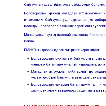
байгууллагуудад гүйцэтгэлээ сайжруулах боломж о
Боловсролын хүрээнд магадлан итгэмжлэлийг их
итгэмжлэгч байгууллагууд сургалтын хөтөлбөр
цаашдын боловсрол эзэмших зэрэг хүчин зүйлсийг 
Манай улсын хувьд үндэсний хэмжээнд бо
ловсро
байна.
БМИҮЗ нь дараах үндсэн чиг үүргийг хэрэгжүүлдэг:
Боловсролын сургалтын байгууллага, сурга
чанарын баталгаажуулалтыг удирдлага, арга з
Магадлан итгэмжлэл хийх эрхийг дотоодын 
улсын эрх бүхий байгууллагатай хамтран маг
Боловсролын чанарын баталгаажуулалт – маг
харилцан хүлээн зөвшөөрөх судалгаа, үнэлгээ 