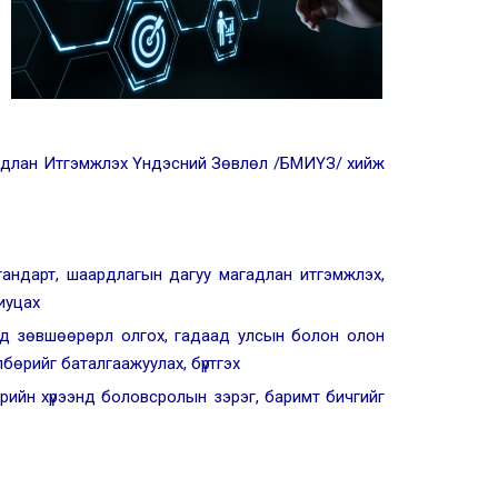
гадлан Итгэмжлэх Үндэсний Зөвлөл /БМИҮЗ/ хийж
тандарт, шаардлагын дагуу магадлан итгэмжлэх,
иуцах
эд зөвшөөрөрл олгох, гадаад улсын болон олон
бөрийг баталгаажуулах, бүртгэх
рийн хүрээнд боловсролын зэрэг, баримт бичгийг