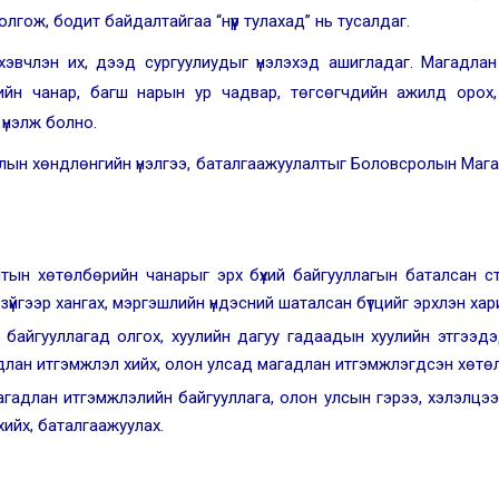
лгож, бодит байдалтайгаа “нүүр тулахад” нь тусалдаг.
эвчлэн их, дээд сургуулиудыг үнэлэхэд ашигладаг. Магадлан
ийн чанар, багш нарын ур чадвар, төгсөгчдийн ажилд орох,
үнэлж болно.
лын хөндлөнгийн үнэлгээ, баталгаажуулалтыг Боловсролын Ма
лтын хөтөлбөрийн чанарыг эрх бүхий байгууллагын баталсан с
үйгээр хангах, мэргэшлийн үндэсний шаталсан бүтцийг эрхлэн хар
байгууллагад олгох, хуулийн дагуу гадаадын хуулийн этгээд
адлан итгэмжлэл хийх, олон улсад магадлан итгэмжлэгдсэн хөтөл
адлан итгэмжлэлийн байгууллага, олон улсын гэрээ, хэлэлцээ
хийх, баталгаажуулах.