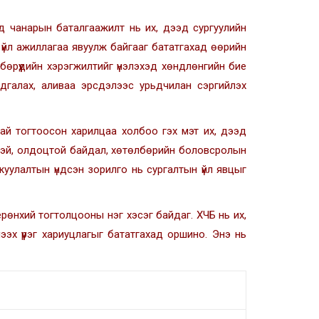
д чанарын баталгаажилт нь их, дээд сургуулийн
н үйл ажиллагаа явуулж байгааг бататгахад өөрийн
өрүүдийн хэрэгжилтийг үнэлэхэд хөндлөнгийн бие
хадгалах, аливаа эрсдэлээс урьдчилан сэргийлэх
тай тогтоосон харилцаа холбоо гэх мэт их, дээд
йцтэй, олдоцтой байдал, хөтөлбөрийн боловсролын
уулалтын үндсэн зорилго нь сургалтын үйл явцыг
өнхий тогтолцооны нэг хэсэг байдаг. ХЧБ нь их,
эх үүрэг хариуцлагыг бататгахад оршино. Энэ нь