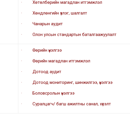
· Хөтөлбөрийн магадлан итгэмжлэл
· Хөндлөнгийн үзлэг, шалгалт
· Чанарын аудит
· Олон улсын стандартын баталгаажуулалт
· Өөрийн үнэлгээ
· Өөрийн магадлан итгэмжлэл
· Дотоод аудит
· Дотоод мониторинг, шинжилгээ, үнэлгээ
· Боловсролын үнэлгээ
· Суралцагч/ багш ажилтны санал, хүсэлт