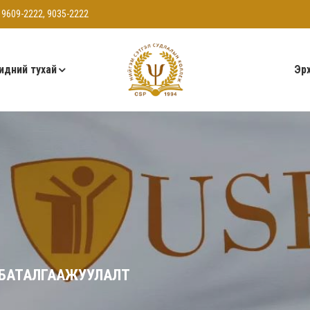
 9609-2222, 9035-2222
идний тухай
Эрх
 БАТАЛГААЖУУЛАЛТ