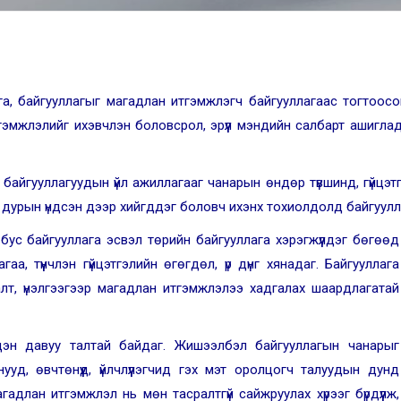
га, байгууллагыг магадлан итгэмжлэгч байгууллагаас тогтоос
тгэмжлэлийг ихэвчлэн боловсрол, эрүүл мэндийн салбарт ашигл
айгууллагуудын үйл ажиллагааг чанарын өндөр түвшинд, гүйцэтг
 дурын үндсэн дээр хийгддэг боловч ихэнх тохиолдолд байгуулл
бус байгуулла
га эсвэл төрийн байгууллага хэрэгжүүлдэг бөгөөд
а, түүнчлэн гүйцэтгэлийн өгөгдөл, үр дүнг хянадаг. Байгууллага
т, үнэлгээгээр магадлан итгэмжлэлээ хадгалах шаардлагатай
эдэн
д
авуу талтай байдаг. Жишээлбэл байгууллагын чанарыг
уд, өвчтөнүүд, үйлчлүүлэгчид гэх мэт оролцогч талуудын дунд
адлан итгэмжлэл нь мөн тасралтгүй сайжруулах хүрээг бүрдүүлж,