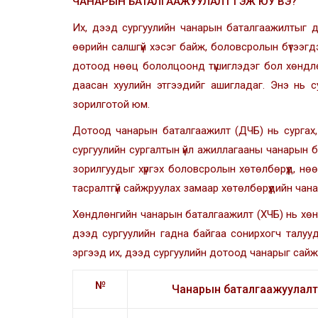
ЧАНАРЫН БАТАЛГААЖУУЛАЛТ ГЭЖ ЮУ ВЭ?
Их, дээд сургуулийн чанарын баталгаажилтыг д
өөрийн салшгүй хэсэг байж, боловсролын бүтээгдэ
дотоод нөөц бололцоонд түшиглэдэг бол хөндлөн
даасан хуулийн этгээдийг ашигладаг. Энэ нь су
зорилготой юм.
Дотоод чанарын баталгаажилт (ДЧБ) нь сургах, 
сургуулийн сургалтын үйл ажиллагааны чанарын б
зорилгуудыг хүргэх боловсролын хөтөлбөрүүд, н
тасралтгүй сайжруулах замаар хөтөлбөрүүдийн чана
Хөндлөнгийн чанарын баталгаажилт (ХЧБ) нь хөн
дээд сургуулийн гадна байгаа сонирхогч талууд
эргээд их, дээд сургуулийн дотоод чанарыг сайж
№
Чанарын баталгаажуулалт