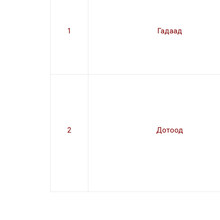
1
Гадаад
2
Дотоод