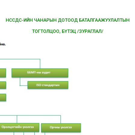
НССДС-ИЙН ЧАНАРЫН ДОТООД БАТАЛГААЖУУЛАЛТЫН
ТОГТОЛЦОО, БҮТЭЦ /ЗУРАГЛАЛ/