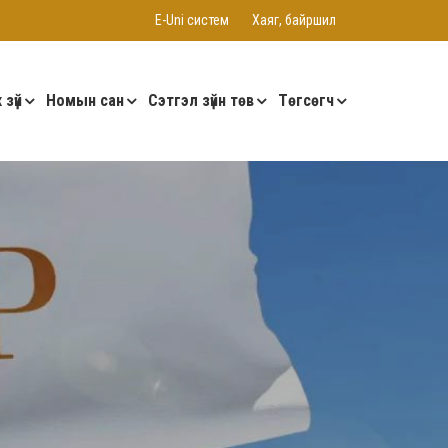
E-Uni систем
Хаяг, байршил
 зүй
Номын сан
Сэтгэл зүйн төв
Төгсөгч