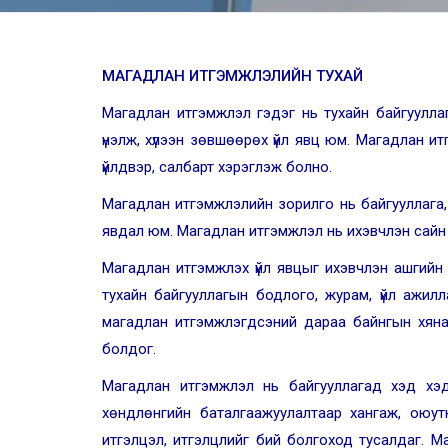
МАГАДЛАН ИТГЭМЖЛЭЛ
ИЙН ТУХАЙ
Магадлан итгэмжлэл гэдэг нь тухайн байгуулла
үнэлж, хүлээн зөвшөөрөх үйл явц юм. Магадлан и
үйлдвэр, салбарт хэрэглэж болно.
Магадлан итгэмжлэлийн зорилго нь байгууллага, б
явдал юм. Магадлан итгэмжлэл нь ихэвчлэн сайн
Магадлан итгэмжлэх үйл явцыг ихэвчлэн ашгийн 
тухайн байгууллагын бодлого, журам, үйл ажиллага
магадлан итгэмжлэгдсэний дараа байнгын хянал
болдог.
Магадлан итгэмжлэл нь байгууллагад хэд х
хөндлөнгийн баталгаажуулалтаар хангаж, оюутну
итгэлцэл, итгэлцлийг бий болгоход тусалдаг. Маг