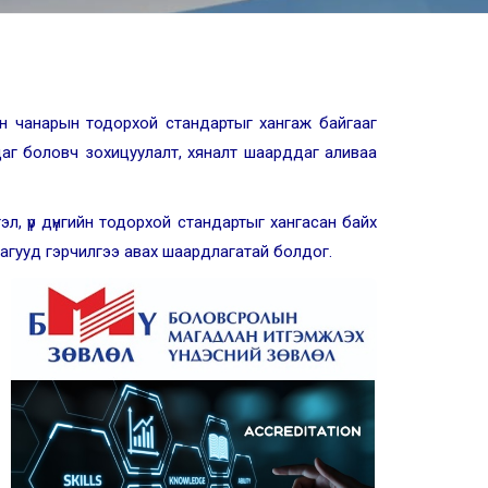
он чанарын тодорхой стандартыг хангаж байгааг
адаг боловч зохицуулалт, хяналт шаарддаг аливаа
эл, үр дүнгийн тодорхой стандартыг хангасан байх
агууд гэрчилгээ авах шаардлагатай болдог.