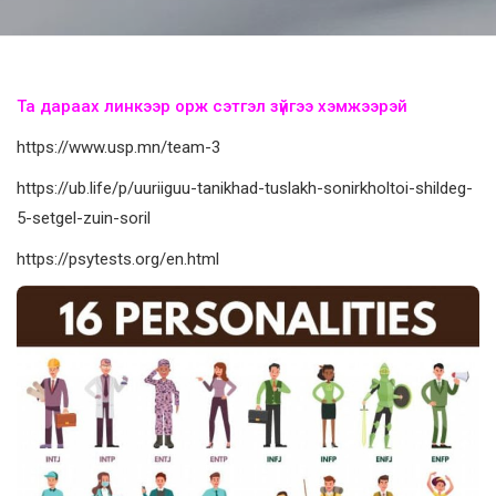
Та дараах линкээр орж сэтгэл зүйгээ хэмжээрэй
https://www.usp.mn/team-3
https://ub.life/p/uuriiguu-tanikhad-tuslakh-sonirkholtoi-shildeg-
5-setgel-zuin-soril
https://psytests.org/en.html