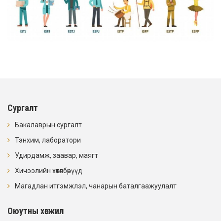
Сургалт
Бакалаврын сургалт
Тэнхим, лаборатори
Удирдамж, заавар, маягт
Хичээлийн хөтөлбөрүүд
Магадлан итгэмжлэл, чанарын баталгаажуулалт
Оюутны хөгжил