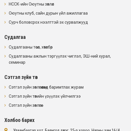
НССК-ийн Оюутны зөвлөл
Оюутны клуб, сайн дурын үйл ажиллагаа
Сурч боловсрох нээлттэй эх сурвалжууд
Судалгаа
Судалгааны төсөл, хөтөлбөр
Судалгааны ажлын тэргүүлэх чиглэл, ЭШ-ний хурал,
семинар
Сэтгэл зүйн төв
Сэтгэл зүйн зөвлөгөө өгөхөд баримтлах журам
Сэтгэл зүйн төвийн үзүүлэх үйлчилгээ
Сэтгэл зүйн зөвлөгөө
Холбоо барих
Улаанбаатар хот, Баянгол дүүрэг, 25-р хороо, Нарны зам 16/4​.