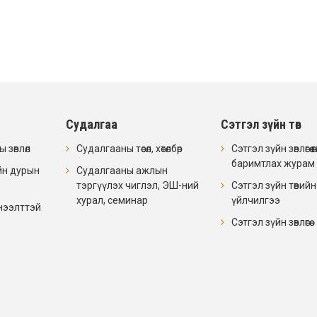
Судалгаа
Сэтгэл зүйн төв
 зөвлөл
Судалгааны төсөл, хөтөлбөр
Сэтгэл зүйн зөвлөгөө өгө
баримтлах журам
йн дурын
Судалгааны ажлын
тэргүүлэх чиглэл, ЭШ-ний
Сэтгэл зүйн төвийн
хурал, семинар
үйлчилгээ
нээлттэй
Сэтгэл зүйн зөвлөгөө