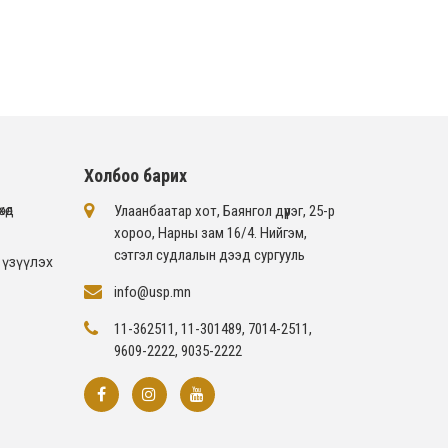
Холбоо барих
хөд
Улаанбаатар хот, Баянгол дүүрэг, 25-р
хороо, Нарны зам 16/4​. Нийгэм,
сэтгэл судлалын дээд сургууль
 үзүүлэх
info@usp.mn
11-362511, 11-301489, 7014-2511,
9609-2222, 9035-2222