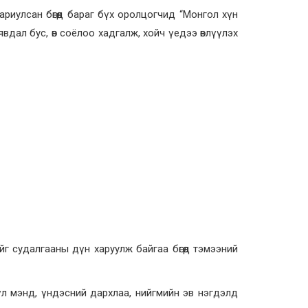
риулсан бөгөөд бараг бүх оролцогчид “Монгол хүн
вдал бус, өв соёлоо хадгалж, хойч үедээ өвлүүлэх
 судалгааны дүн харуулж байгаа бөгөөд тэмээний
үл мэнд, үндэсний дархлаа, нийгмийн эв нэгдэлд