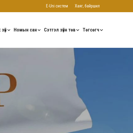
E-Uni систем
Хаяг, байршил
 зүй
Номын сан
Сэтгэл зүйн төв
Төгсөгч