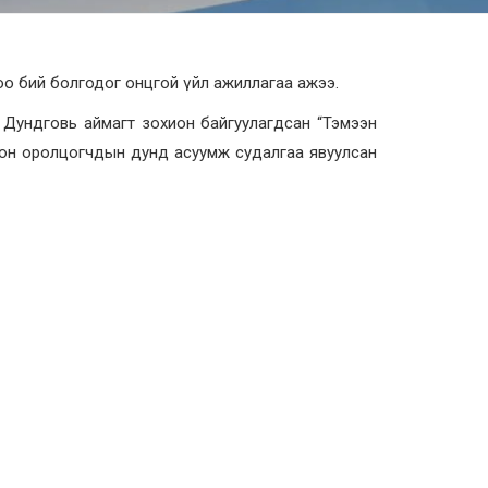
боо бий болгодог онцгой үйл ажиллагаа ажээ.
 Дундговь аймагт зохион байгуулагдсан “Тэмээн
лон оролцогчдын дунд асуумж судалгаа явуулсан