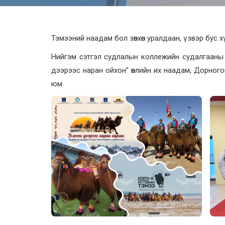
Тэмээний наадам бол зөвхөн уралдаан, үзвэр бус
Нийгэм сэтгэл судлалын коллежийн судалгааны 
дээрээс наран ойхон” өвлийн их наадам, Дорно
юм.