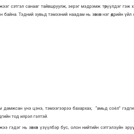
эг сэтгэл санааг тайвшруулж, эерэг мэдрэмж төрүүлдэг гэж ха
байна. Тэдний хувьд тэмээний наадам нь зөвхөн нэг өдрийн үйл я
 дамжсан үнэ цэнэ, тэмээгээрээ бахархах, “амьд соёл” гэдгийг
гийн тод илрэл гэлтэй.
ээ гэдэг нь зөвхөн үзүүлбэр бус, олон нийтийн сэтгэлзүйн эрү