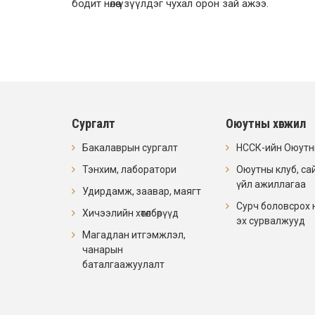
бодит нөлөө үзүүлдэг чухал орон зай ажээ.
Сургалт
Оюутны хөгжил
Бакалаврын сургалт
НССК-ийн Оюутны
Тэнхим, лаборатори
Оюутны клуб, са
үйл ажиллагаа
Удирдамж, заавар, маягт
Сурч боловсрох 
Хичээлийн хөтөлбөрүүд
эх сурвалжууд
Магадлан итгэмжлэл,
чанарын
баталгаажуулалт