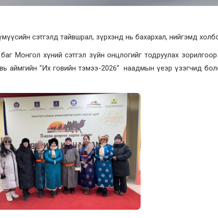
 хүмүүсийн сэтгэлд тайвшрал, зүрхэнд нь бахархал, нийгэмд хол
баг Монгол хүний сэтгэл зүйн онцлогийг тодруулах зорилгоор
говь аймгийн “Их говийн тэмээ-2026” наадмын үеэр үзэгчид бо