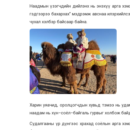
Наадмын үзэгчдийн дийлэнх нь энэхүү арга хэмжэ
гэдгээрээ бахархах” мэдрэмж авснаа илэрхийлсэн 
чухал хэлбэр байсаар байна.
Харин уяачид, оролцогчдын хувьд тэмээ нь удам
наадам нь хүн–соёл–байгаль гурвыг холбож байд
Судалгааны үр дүнгээс храхад соёлын арга хэмж