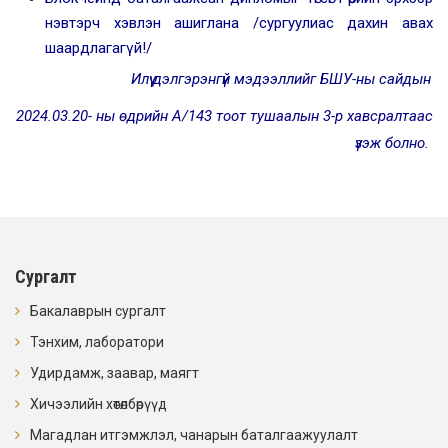
нэвтэрч хэвлэн ашиглана /сургуулиас дахин авах
шаардлагагүй!/
Илүү дэлгэрэнгүй мэдээллийг
Б
ШУ-ны
сайдын
2024
.0
3
.
20- ны өдрийн А/143
тоот
тушаалын
3-р
хавсралт
аас
үзэж болно.
Сургалт
Бакалаврын сургалт
Тэнхим, лаборатори
Удирдамж, заавар, маягт
Хичээлийн хөтөлбөрүүд
Магадлан итгэмжлэл, чанарын баталгаажуулалт