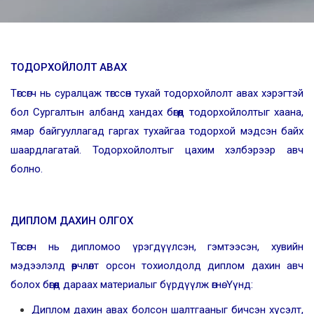
ТОДОРХОЙЛОЛТ АВАХ
Төгсөгч нь суралцаж төгссөн тухай тодорхойлолт авах хэрэгтэй
бол Сургалтын албанд хандах бөгөөд тодорхойлолтыг хаана,
ямар байгууллагад гаргах тухайгаа тодорхой мэдсэн байх
шаардлагатай. Тодорхойлолтыг цахим хэлбэрээр авч
болно.
ДИПЛОМ ДАХИН ОЛГОХ
Төгсөгч нь дипломоо үрэгдүүлсэн, гэмтээсэн, хувийн
мэдээлэлд өөрчлөлт орсон тохиолдолд диплом дахин авч
болох бөгөөд дараах материалыг бүрдүүлж өгнө. Үүнд:
Диплом дахин авах болсон шалтгааныг бичсэн хүсэлт,