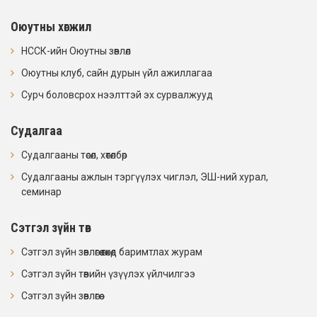
Оюутны хөгжил
НССК-ийн Оюутны зөвлөл
Оюутны клуб, сайн дурын үйл ажиллагаа
Сурч боловсрох нээлттэй эх сурвалжууд
Судалгаа
Судалгааны төсөл, хөтөлбөр
Судалгааны ажлын тэргүүлэх чиглэл, ЭШ-ний хурал,
семинар
Сэтгэл зүйн төв
Сэтгэл зүйн зөвлөгөө өгөхөд баримтлах журам
Сэтгэл зүйн төвийн үзүүлэх үйлчилгээ
Сэтгэл зүйн зөвлөгөө