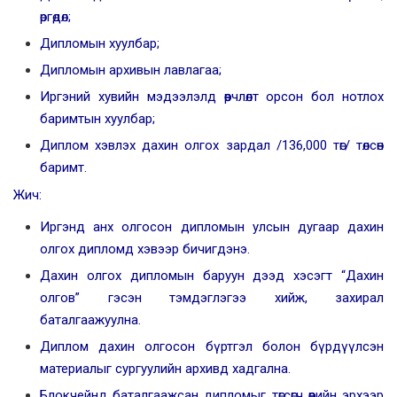
өргөдөл;
Дипломын хуулбар;
Дипломын архивын лавлагаа;
Иргэний хувийн мэдээлэлд өөрчлөлт орсон бол нотлох
баримтын хуулбар;
Диплом хэвлэх дахин олгох зардал /136,000 төг/ төлсөн
баримт.
Жич:
Иргэнд анх олгосон дипломын улсын дугаар дахин
олгох дипломд хэвээр бичигдэнэ.
Дахин олгох дипломын баруун дээд хэсэгт “Дахин
олгов” гэсэн тэмдэглэгээ хийж, захирал
баталгаажуулна.
Диплом дахин олгосон бүртгэл болон бүрдүүлсэн
материалыг сургуулийн архивд хадгална.
Блокчейнд баталгаажсан дипломыг төгсөгч өөрийн эрхээр