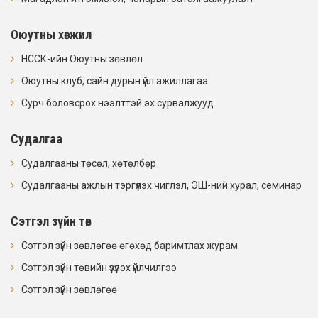
Оюутны хөгжил
НССК-ийн Оюутны зөвлөл
Оюутны клуб, сайн дурын үйл ажиллагаа
Сурч боловсрох нээлттэй эх сурвалжууд
Судалгаа
Судалгааны төсөл, хөтөлбөр
Судалгааны ажлын тэргүүлэх чиглэл, ЭШ-ний хурал, семинар
Сэтгэл зүйн төв
Сэтгэл зүйн зөвлөгөө өгөхөд баримтлах журам
Сэтгэл зүйн төвийн үзүүлэх үйлчилгээ
Сэтгэл зүйн зөвлөгөө