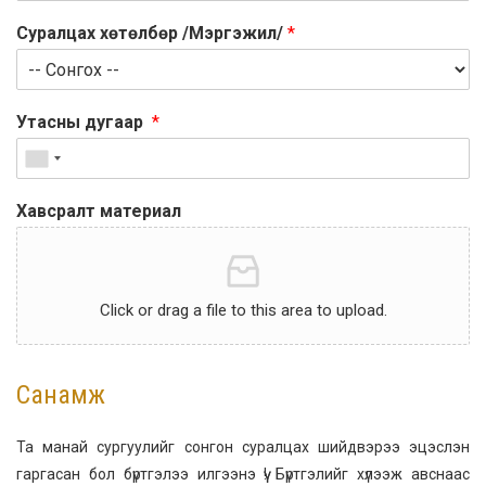
Суралцах хөтөлбөр /Мэргэжил/
*
Утасны дугаар
*
Хавсралт материал
Click or drag a file to this area to upload.
Санамж
Та манай сургуулийг сонгон суралцах шийдвэрээ эцэслэн
гаргасан бол бүртгэлээ илгээнэ үү! Бүртгэлийг хүлээж авснаас