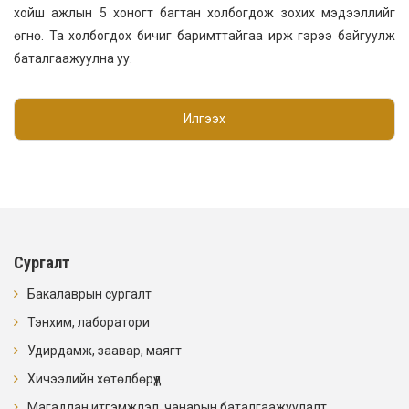
хойш ажлын 5 хоногт багтан холбогдож зохих мэдээллийг
өгнө. Та холбогдох бичиг баримттайгаа ирж гэрээ байгуулж
баталгаажуулна уу.
Илгээх
Сургалт
Бакалаврын сургалт
Тэнхим, лаборатори
Удирдамж, заавар, маягт
Хичээлийн хөтөлбөрүүд
Магадлан итгэмжлэл, чанарын баталгаажуулалт