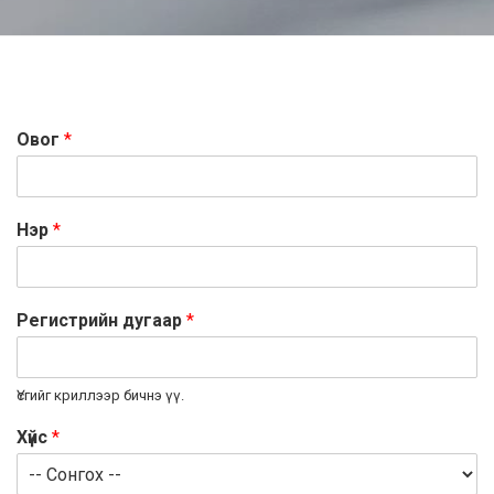
Овог
*
Нэр
*
Регистрийн дугаар
*
Үсгийг криллээр бичнэ үү.
Хүйс
*