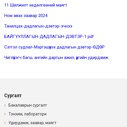
11 Шилжилт хөдөлгөөний маягт
Ном авах заавар 2024
Танилцах-дадлагын-дэвтэр-эчнээ
БАЙГУУЛЛАГЫН-ДАДЛАГЫН-ДЭВТЭР-1 pdf
Сэтгэл судлал-Мэргэшүүлэх дадлагын дэвтэр-ӨДӨР
Чиглүүлэгч багш, ангийн даргын ажил, үүргийн удирдамж
Сургалт
Бакалаврын сургалт
Тэнхим, лаборатори
Удирдамж, заавар, маягт