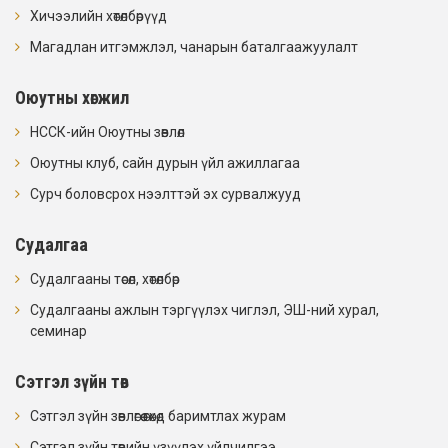
Хичээлийн хөтөлбөрүүд
Магадлан итгэмжлэл, чанарын баталгаажуулалт
Оюутны хөгжил
НССК-ийн Оюутны зөвлөл
Оюутны клуб, сайн дурын үйл ажиллагаа
Сурч боловсрох нээлттэй эх сурвалжууд
Судалгаа
Судалгааны төсөл, хөтөлбөр
Судалгааны ажлын тэргүүлэх чиглэл, ЭШ-ний хурал,
семинар
Сэтгэл зүйн төв
Сэтгэл зүйн зөвлөгөө өгөхөд баримтлах журам
Сэтгэл зүйн төвийн үзүүлэх үйлчилгээ