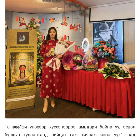
Та өөрөөсөө “Би үнэхээр хүссэнээрээ амьдарч байна уу, эсвэл
бусдын хүлээлтэнд нийцэх гэж хичээж явна уу?” гээд