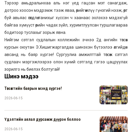
Тэрээр амьдралынхаа аль нэг үед гацсан мэт санагдаж,
дотроо хоосон мэдрэмж тээж яваа, өөрийгөө илүү гүнзгий нээж, өөрт
буй авьяас өгөгдлөө танихыг хүссэн ч хаанаас эхлэхээ мэдэхгүй
байгаа хүмүүст өөрийн чадах зүйл, хуримтлуулсан туршлагаараа
бодитоор туслахыг зорьж явна.
Нийгэм сэтгэл судлалын коллежийн эчнээ 2д ангийн төгсөх
курсын оюутан Э.Хишигжаргалдаа шинэхэн бүтээлээ өлгийдөн
авсанд нь баяр хүргэе! Сургуулиа амжилттай төгсөж сэтгэл
судлаач мэргэжлээрээ олон хүний сэтгэлд гэгээ цацруулах
зорилго нь биелэх болтугай!
Шинэ мэдээ
Төгсөлтийн баярын мэнд хүргэе!
2026-06-15
Үдэлтийн аялал дурсамж дүүрэн боллоо
2026-06-15