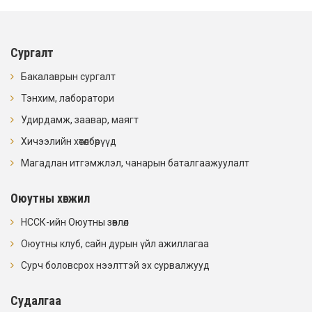
Сургалт
Бакалаврын сургалт
Тэнхим, лаборатори
Удирдамж, заавар, маягт
Хичээлийн хөтөлбөрүүд
Магадлан итгэмжлэл, чанарын баталгаажуулалт
Оюутны хөгжил
НССК-ийн Оюутны зөвлөл
Оюутны клуб, сайн дурын үйл ажиллагаа
Сурч боловсрох нээлттэй эх сурвалжууд
Судалгаа