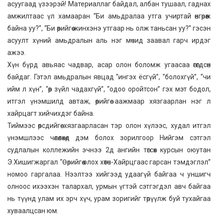
асуугаад үзээрэй! Материаллаг байдал, албан тушаал, гаднах
амжилтаас үл хамааран “Би амьдралаа утга учиртай өнгөрөөж
байна уу?”, “Би өөрийгөө жинхэнэ утгаар нь олж таньсан уу?” гэсэн
асуулт хүний амьдралын аль нэг мөчид заавал гарч ирдэг
ажээ.
Хүн бүрд авьяас чадвар, асар олон боломж угаасаа өгөгдсөн
байдаг. Гэтэл амьдралын явцад “ингэх ёсгүй”, “болохгүй”, “чи
ийм л хүн”, “өөр зүйл чадахгүй”, “одоо оройтсон” гэх мэт бодол,
итгэл үнэмшилд автаж, өөрийгөө аажмаар хязгаарлан нэг л
хайрцагт хийчихдэг байна.
Тиймээс өөрсдийгөө хязгаарласан тэр олон хүлээс, худал итгэл
үнэмшлээс чөлөөлөхөд дэм болох зорилгоор Нийгэм сэтгэл
судлалын коллежийн эчнээ 2д ангийн төгсөх курсын оюутан
Э.Хишигжаргал “Өөрийгөө олох хөтөч-Хайрцгаас гарсан тэмдэглэл”
номоо гаргалаа. Нээлтээ хийгээд удаагүй байгаа ч уншигч
олноос ихээхэн талархал, урмын үгтэй сэтгэгдэл авч байгаа
нь түүнд улам их эрч хүч, урам зоригийг төрүүлж буй тухайгаа
хуваалцсан юм.