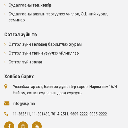
Судалгааны төсөл, хөтөлбөр
Судалгааны ажлын тэргүүлэх чиглэл, ЭШ-ний хурал,
семинар
Сэтгэл зүйн төв
Сэтгэл зүйн зөвлөгөө өгөхөд баримтлах журам
Сэтгэл зүйн төвийн үзүүлэх үйлчилгээ
Сэтгэл зүйн зөвлөгөө
Холбоо барих
Улаанбаатар хот, Баянгол дүүрэг, 25-р хороо, Нарны зам 16/4​.
Нийгэм, сэтгэл судлалын дээд сургууль
info@usp.mn
11-362511, 11-301489, 7014-2511, 9609-2222, 9035-2222