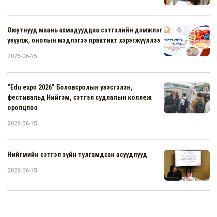
Оюутнууд маань ахмадууддаа сэтгэлийн дэмжлэг
үзүүлж, онолын мэдлэгээ практикт хэрэгжүүллээ
2026-06-15
“Edu expo 2026” Боловсролын үзэсгэлэн,
фестивальд Нийгэм, сэтгэл судлалын коллеж
оролцлоо
2026-06-15
Нийгмийн сэтгэл зүйн тулгамдсан асуудлууд
2026-06-15