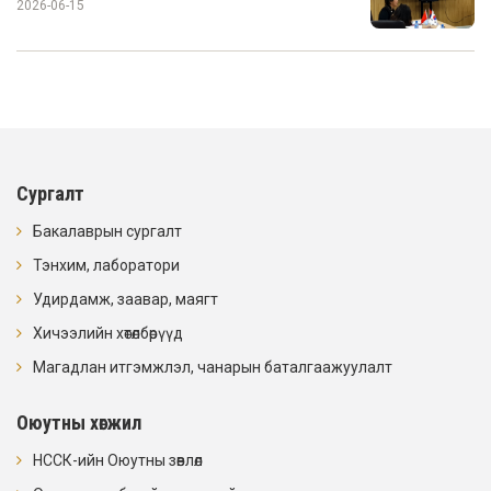
2026-06-15
Сургалт
Бакалаврын сургалт
Тэнхим, лаборатори
Удирдамж, заавар, маягт
Хичээлийн хөтөлбөрүүд
Магадлан итгэмжлэл, чанарын баталгаажуулалт
Оюутны хөгжил
НССК-ийн Оюутны зөвлөл