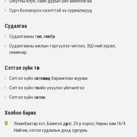
Оюутны клуб, сайн дурын үйл ажиллагаа
Сурч боловсрох нээлттэй эх сурвалжууд
Судалгаа
Судалгааны төсөл, хөтөлбөр
Судалгааны ажлын тэргүүлэх чиглэл, ЭШ-ний хурал,
семинар
Сэтгэл зүйн төв
Сэтгэл зүйн зөвлөгөө өгөхөд баримтлах журам
Сэтгэл зүйн төвийн үзүүлэх үйлчилгээ
Сэтгэл зүйн зөвлөгөө
Холбоо барих
Улаанбаатар хот, Баянгол дүүрэг, 25-р хороо, Нарны зам 16/4​.
Нийгэм, сэтгэл судлалын дээд сургууль