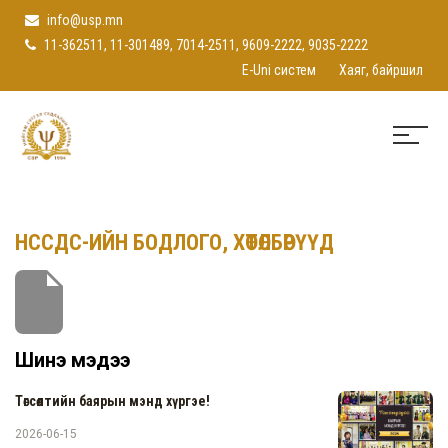
info@usp.mn
11-362511, 11-301489, 7014-2511, 9609-2222, 9035-2222
E-Uni систем
Хаяг, байршил
НССДС-ИЙН БОДЛОГО, ХӨТӨЛБӨРҮҮД
Шинэ мэдээ
Төгсөлтийн баярын мэнд хүргэе!
2026-06-15