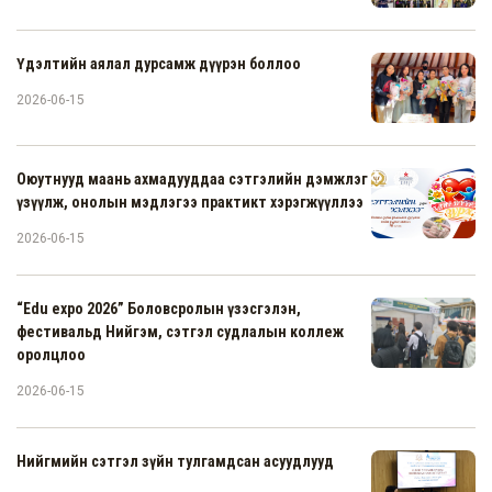
Үдэлтийн аялал дурсамж дүүрэн боллоо
2026-06-15
Оюутнууд маань ахмадууддаа сэтгэлийн дэмжлэг
үзүүлж, онолын мэдлэгээ практикт хэрэгжүүллээ
2026-06-15
“Edu expo 2026” Боловсролын үзэсгэлэн,
фестивальд Нийгэм, сэтгэл судлалын коллеж
оролцлоо
2026-06-15
Нийгмийн сэтгэл зүйн тулгамдсан асуудлууд