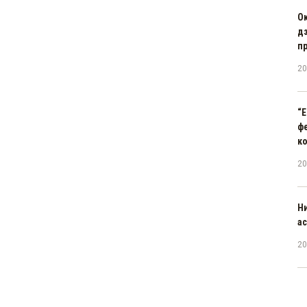
О
д
п
20
“E
ф
к
20
Н
а
20