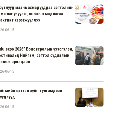
юутнууд маань ахмадууддаа сэтгэлийн
эмжлэг үзүүлж, онолын мэдлэгээ
рактикт хэрэгжүүллээ
26-06-15
du expo 2026” Боловсролын үзэсгэлэн,
естивальд Нийгэм, сэтгэл судлалын
оллеж оролцлоо
26-06-15
ийгмийн сэтгэл зүйн тулгамдсан
суудлууд
26-06-15