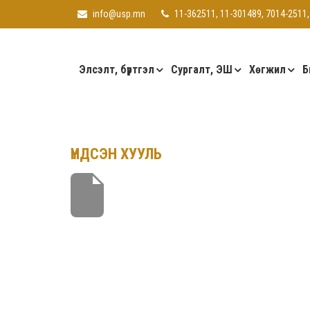
info@usp.mn
11-362511, 11-301489, 7014-2511,
Элсэлт, бүртгэл
Сургалт, ЭШ
Хөгжил
Б
ҮНДСЭН ХУУЛЬ