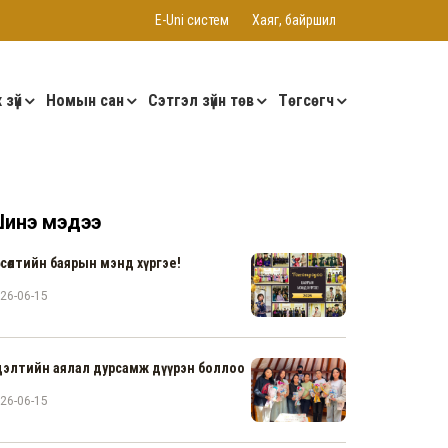
E-Uni систем
Хаяг, байршил
 зүй
Номын сан
Сэтгэл зүйн төв
Төгсөгч
инэ мэдээ
гсөлтийн баярын мэнд хүргэе!
26-06-15
дэлтийн аялал дурсамж дүүрэн боллоо
26-06-15