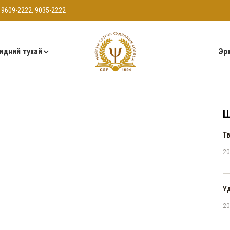
 9609-2222, 9035-2222
идний тухай
Эрх
Ш
Тө
20
Ү
20