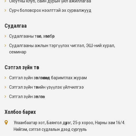
Оюутны клуб, сайн дурын үйл ажиллагаа
Сурч боловсрох нээлттэй эх сурвалжууд
Судалгаа
Судалгааны төсөл, хөтөлбөр
Судалгааны ажлын тэргүүлэх чиглэл, ЭШ-ний хурал,
семинар
Сэтгэл зүйн төв
Сэтгэл зүйн зөвлөгөө өгөхөд баримтлах журам
Сэтгэл зүйн төвийн үзүүлэх үйлчилгээ
Сэтгэл зүйн зөвлөгөө
Холбоо барих
Улаанбаатар хот, Баянгол дүүрэг, 25-р хороо, Нарны зам 16/4​.
Нийгэм, сэтгэл судлалын дээд сургууль