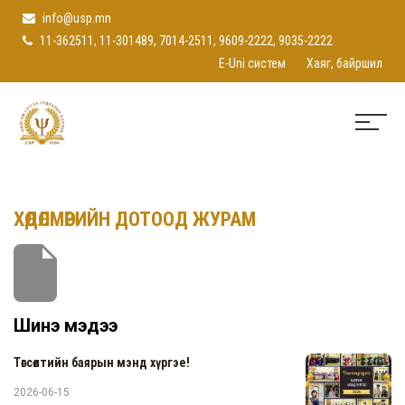
info@usp.mn
11-362511, 11-301489, 7014-2511, 9609-2222, 9035-2222
E-Uni систем
Хаяг, байршил
ХӨДӨЛМӨРИЙН ДОТООД ЖУРАМ
Шинэ мэдээ
Төгсөлтийн баярын мэнд хүргэе!
2026-06-15