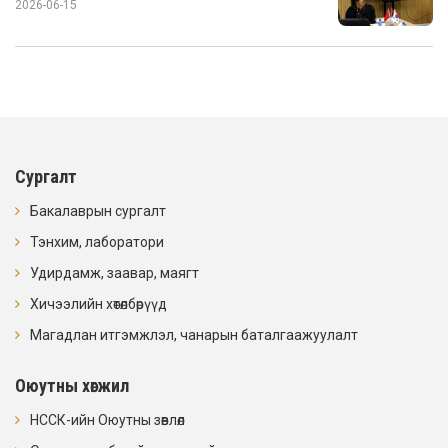
2026-06-15
Сургалт
Бакалаврын сургалт
Тэнхим, лаборатори
Удирдамж, заавар, маягт
Хичээлийн хөтөлбөрүүд
Магадлан итгэмжлэл, чанарын баталгаажуулалт
Оюутны хөгжил
НССК-ийн Оюутны зөвлөл