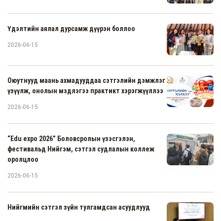
Үдэлтийн аялал дурсамж дүүрэн боллоо
2026-06-15
Оюутнууд маань ахмадууддаа сэтгэлийн дэмжлэг
үзүүлж, онолын мэдлэгээ практикт хэрэгжүүллээ
2026-06-15
“Edu expo 2026” Боловсролын үзэсгэлэн,
фестивальд Нийгэм, сэтгэл судлалын коллеж
оролцлоо
2026-06-15
Нийгмийн сэтгэл зүйн тулгамдсан асуудлууд