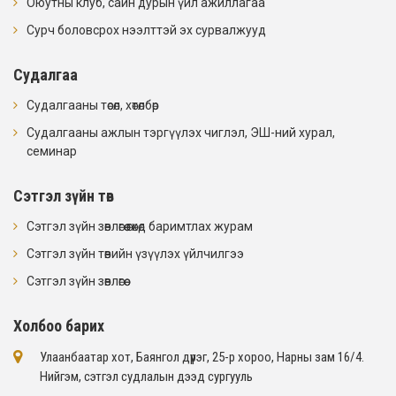
Оюутны клуб, сайн дурын үйл ажиллагаа
Сурч боловсрох нээлттэй эх сурвалжууд
Судалгаа
Судалгааны төсөл, хөтөлбөр
Судалгааны ажлын тэргүүлэх чиглэл, ЭШ-ний хурал,
семинар
Сэтгэл зүйн төв
Сэтгэл зүйн зөвлөгөө өгөхөд баримтлах журам
Сэтгэл зүйн төвийн үзүүлэх үйлчилгээ
Сэтгэл зүйн зөвлөгөө
Холбоо барих
Улаанбаатар хот, Баянгол дүүрэг, 25-р хороо, Нарны зам 16/4​.
Нийгэм, сэтгэл судлалын дээд сургууль