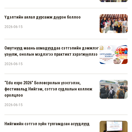
Үдэлтийн аялал дурсамж дүүрэн боллоо
2026-06-15
Оюутнууд маань ахмадууддаа сэтгэлийн дэмжлэг
үзүүлж, онолын мэдлэгээ практикт хэрэгжүүллээ
2026-06-15
“Edu expo 2026” Боловсролын үзэсгэлэн,
фестивальд Нийгэм, сэтгэл судлалын коллеж
оролцлоо
2026-06-15
Нийгмийн сэтгэл зүйн тулгамдсан асуудлууд