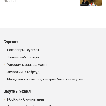
2026-06-15
Сургалт
Бакалаврын сургалт
Тэнхим, лаборатори
Удирдамж, заавар, маягт
Хичээлийн хөтөлбөрүүд
Магадлан итгэмжлэл, чанарын баталгаажуулалт
Оюутны хөгжил
НССК-ийн Оюутны зөвлөл