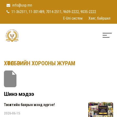
info@usp.mn
11-362511, 11-301489, 7014-2511, 9609-2222, 9035-2222
E-Uni систем
Хаяг, байршил
ХӨТӨЛБӨРИЙН ХОРООНЫ ЖУРАМ
Шинэ мэдээ
Төгсөлтийн баярын мэнд хүргэе!
2026-06-15