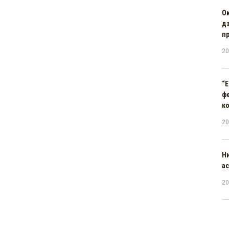
О
д
п
20
“E
ф
к
20
Н
а
20