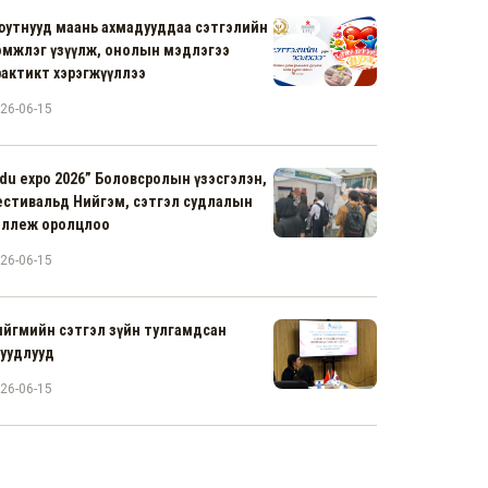
юутнууд маань ахмадууддаа сэтгэлийн
эмжлэг үзүүлж, онолын мэдлэгээ
рактикт хэрэгжүүллээ
26-06-15
du expo 2026” Боловсролын үзэсгэлэн,
естивальд Нийгэм, сэтгэл судлалын
оллеж оролцлоо
26-06-15
ийгмийн сэтгэл зүйн тулгамдсан
суудлууд
26-06-15