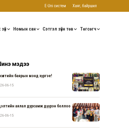
E-Uni систем
Хаяг, байршил
 зүй
Номын сан
Сэтгэл зүйн төв
Төгсөгч
инэ мэдээ
гсөлтийн баярын мэнд хүргэе!
26-06-15
дэлтийн аялал дурсамж дүүрэн боллоо
26-06-15