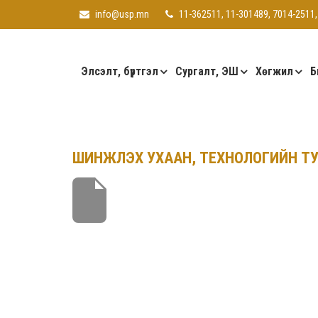
info@usp.mn
11-362511, 11-301489, 7014-2511,
Элсэлт, бүртгэл
Сургалт, ЭШ
Хөгжил
Б
ШИНЖЛЭХ УХААН, ТЕХНОЛОГИЙН ТУ