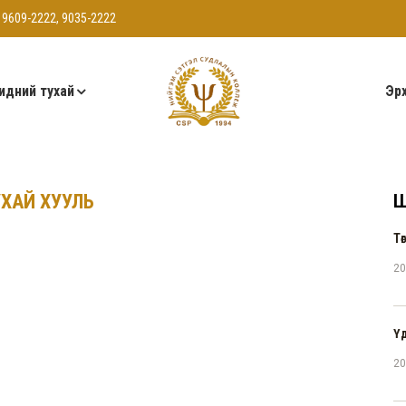
 9609-2222, 9035-2222
идний тухай
Эрх
ХАЙ ХУУЛЬ
Ш
Тө
20
Ү
20