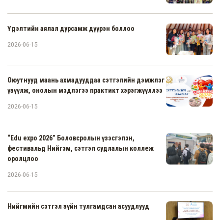
Үдэлтийн аялал дурсамж дүүрэн боллоо
2026-06-15
Оюутнууд маань ахмадууддаа сэтгэлийн дэмжлэг
үзүүлж, онолын мэдлэгээ практикт хэрэгжүүллээ
2026-06-15
“Edu expo 2026” Боловсролын үзэсгэлэн,
фестивальд Нийгэм, сэтгэл судлалын коллеж
оролцлоо
2026-06-15
Нийгмийн сэтгэл зүйн тулгамдсан асуудлууд