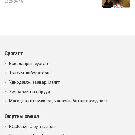
2026-06-15
Сургалт
Бакалаврын сургалт
Тэнхим, лаборатори
Удирдамж, заавар, маягт
Хичээлийн хөтөлбөрүүд
Магадлан итгэмжлэл, чанарын баталгаажуулалт
Оюутны хөгжил
НССК-ийн Оюутны зөвлөл