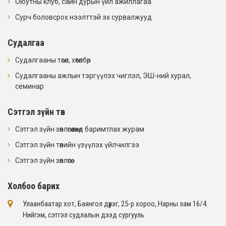
Оюутны клуб, сайн дурын үйл ажиллагаа
Сурч боловсрох нээлттэй эх сурвалжууд
Судалгаа
Судалгааны төсөл, хөтөлбөр
Судалгааны ажлын тэргүүлэх чиглэл, ЭШ-ний хурал,
семинар
Сэтгэл зүйн төв
Сэтгэл зүйн зөвлөгөө өгөхөд баримтлах журам
Сэтгэл зүйн төвийн үзүүлэх үйлчилгээ
Сэтгэл зүйн зөвлөгөө
Холбоо барих
Улаанбаатар хот, Баянгол дүүрэг, 25-р хороо, Нарны зам 16/4​.
Нийгэм, сэтгэл судлалын дээд сургууль