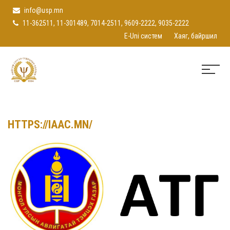
info@usp.mn
11-362511, 11-301489, 7014-2511, 9609-2222, 9035-2222
E-Uni систем
Хаяг, байршил
HTTPS://IAAC.MN/