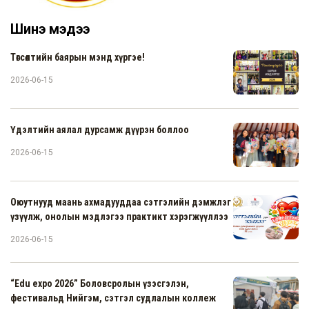
Шинэ мэдээ
Төгсөлтийн баярын мэнд хүргэе!
2026-06-15
Үдэлтийн аялал дурсамж дүүрэн боллоо
2026-06-15
Оюутнууд маань ахмадууддаа сэтгэлийн дэмжлэг
үзүүлж, онолын мэдлэгээ практикт хэрэгжүүллээ
2026-06-15
“Edu expo 2026” Боловсролын үзэсгэлэн,
фестивальд Нийгэм, сэтгэл судлалын коллеж