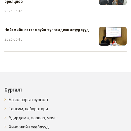
оролцлоо
2026-06-15
Нийгмийн сэтгэл зүйн тулгамдсан асуудлууд
2026-06-15
Сургалт
Бакалаврын сургалт
Тэнхим, лаборатори
Удирдамж, заавар, маягт
Хичээлийн хөтөлбөрүүд