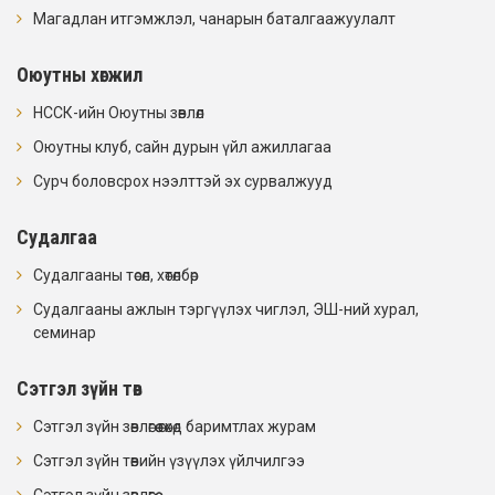
Магадлан итгэмжлэл, чанарын баталгаажуулалт
Оюутны хөгжил
НССК-ийн Оюутны зөвлөл
Оюутны клуб, сайн дурын үйл ажиллагаа
Сурч боловсрох нээлттэй эх сурвалжууд
Судалгаа
Судалгааны төсөл, хөтөлбөр
Судалгааны ажлын тэргүүлэх чиглэл, ЭШ-ний хурал,
семинар
Сэтгэл зүйн төв
Сэтгэл зүйн зөвлөгөө өгөхөд баримтлах журам
Сэтгэл зүйн төвийн үзүүлэх үйлчилгээ
Сэтгэл зүйн зөвлөгөө