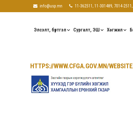
info@usp.mn
11-362511, 11-301489, 7014-2511,
Элсэлт, бүртгэл
Сургалт, ЭШ
Хөгжил
Б
HTTPS://WWW.CFGA.GOV.MN/WEBSIT