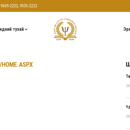
 9609-2222, 9035-2222
идний тухай
Эрх
E/HOME.ASPX
Ш
Тө
20
Ү
20