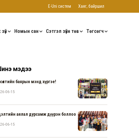
E-Uni систем
Хаяг, байршил
 зүй
Номын сан
Сэтгэл зүйн төв
Төгсөгч
инэ мэдээ
гсөлтийн баярын мэнд хүргэе!
26-06-15
дэлтийн аялал дурсамж дүүрэн боллоо
26-06-15