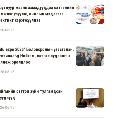
юутнууд маань ахмадууддаа сэтгэлийн
эмжлэг үзүүлж, онолын мэдлэгээ
рактикт хэрэгжүүллээ
26-06-15
du expo 2026” Боловсролын үзэсгэлэн,
естивальд Нийгэм, сэтгэл судлалын
оллеж оролцлоо
26-06-15
ийгмийн сэтгэл зүйн тулгамдсан
суудлууд
26-06-15