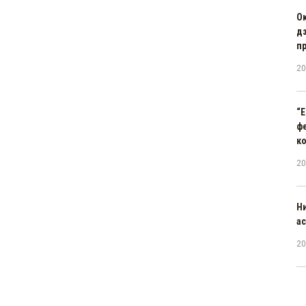
О
д
п
20
“E
ф
к
20
Н
а
20