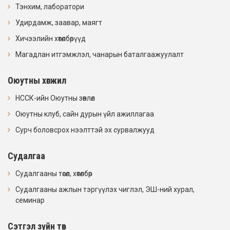
Тэнхим, лаборатори
Удирдамж, заавар, маягт
Хичээлийн хөтөлбөрүүд
Магадлан итгэмжлэл, чанарын баталгаажуулалт
Оюутны хөгжил
НССК-ийн Оюутны зөвлөл
Оюутны клуб, сайн дурын үйл ажиллагаа
Сурч боловсрох нээлттэй эх сурвалжууд
Судалгаа
Судалгааны төсөл, хөтөлбөр
Судалгааны ажлын тэргүүлэх чиглэл, ЭШ-ний хурал,
семинар
Сэтгэл зүйн төв