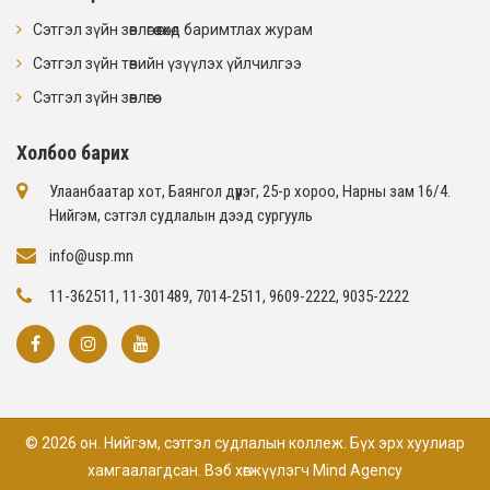
Сэтгэл зүйн зөвлөгөө өгөхөд баримтлах журам
Сэтгэл зүйн төвийн үзүүлэх үйлчилгээ
Сэтгэл зүйн зөвлөгөө
Холбоо барих
Улаанбаатар хот, Баянгол дүүрэг, 25-р хороо, Нарны зам 16/4​.
Нийгэм, сэтгэл судлалын дээд сургууль
info@usp.mn
11-362511, 11-301489, 7014-2511, 9609-2222, 9035-2222
© 2026 он. Нийгэм, сэтгэл судлалын коллеж. Бүх эрх хуулиар
хамгаалагдсан. Вэб хөгжүүлэгч
Mind Agency