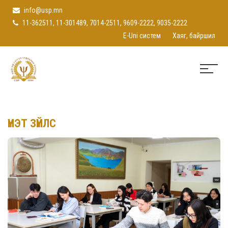
info@usp.mn
11-362511, 11-301489, 7014-2511, 9609-2222, 9035-2222
E-Uni систем
Хаяг, байршил
ҮНЭТ ЗҮЙЛС