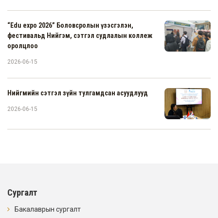
“Edu expo 2026” Боловсролын үзэсгэлэн,
фестивальд Нийгэм, сэтгэл судлалын коллеж
оролцлоо
2026-06-15
Нийгмийн сэтгэл зүйн тулгамдсан асуудлууд
2026-06-15
Сургалт
Бакалаврын сургалт